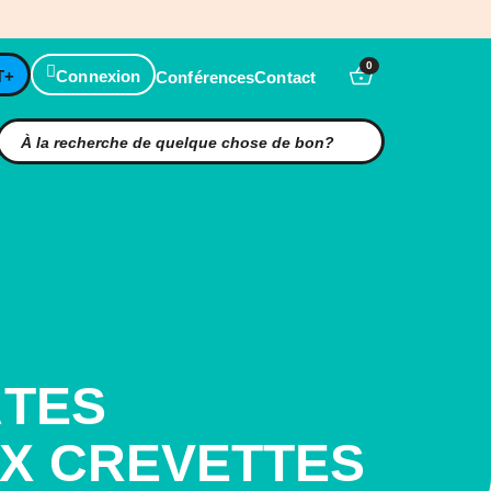
0
T+
Connexion
Conférences
Contact
ÂTES
X CREVETTES