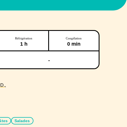
Réfrigération
Congélation
1 h
0 min
-
D.,
âtes
Salades