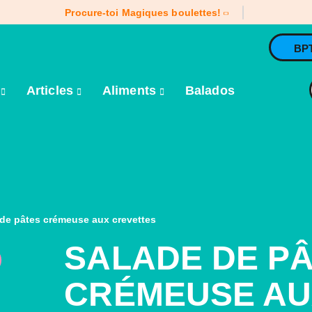
Procure-toi Magiques boulettes!
BP
e
Articles
Aliments
Balados
de pâtes crémeuse aux crevettes
SALADE DE P
CRÉMEUSE AU