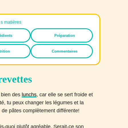
es matières
édients
Préparation
rition
Commentaires
revettes
e bien des
lunchs
, car elle se sert froide et
ité, tu peux changer les légumes et la
e de pâtes complètement différente!
s-quoi plutôt agréable. Serait-ce son