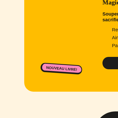
Magiq
Souper
sacrifi
Re
Ai
Pa
NOUVEAU LIVRE!