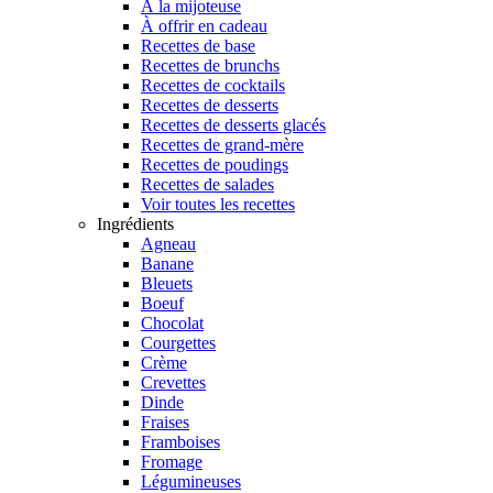
À la mijoteuse
À offrir en cadeau
Recettes de base
Recettes de brunchs
Recettes de cocktails
Recettes de desserts
Recettes de desserts glacés
Recettes de grand-mère
Recettes de poudings
Recettes de salades
Voir toutes les recettes
Ingrédients
Agneau
Banane
Bleuets
Boeuf
Chocolat
Courgettes
Crème
Crevettes
Dinde
Fraises
Framboises
Fromage
Légumineuses