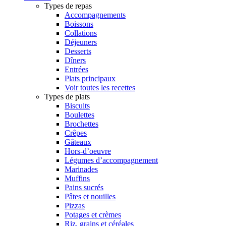
Types de repas
Accompagnements
Boissons
Collations
Déjeuners
Desserts
Dîners
Entrées
Plats principaux
Voir toutes les recettes
Types de plats
Biscuits
Boulettes
Brochettes
Crêpes
Gâteaux
Hors-d’oeuvre
Légumes d’accompagnement
Marinades
Muffins
Pains sucrés
Pâtes et nouilles
Pizzas
Potages et crèmes
Riz, grains et céréales