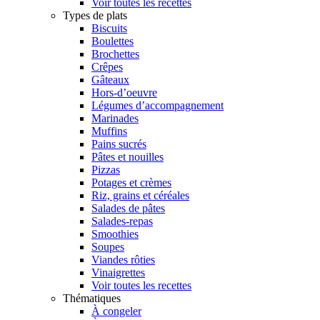
Voir toutes les recettes
Types de plats
Biscuits
Boulettes
Brochettes
Crêpes
Gâteaux
Hors-d’oeuvre
Légumes d’accompagnement
Marinades
Muffins
Pains sucrés
Pâtes et nouilles
Pizzas
Potages et crèmes
Riz, grains et céréales
Salades de pâtes
Salades-repas
Smoothies
Soupes
Viandes rôties
Vinaigrettes
Voir toutes les recettes
Thématiques
À congeler