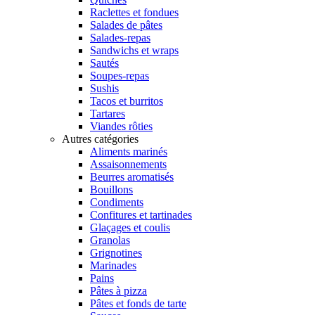
Raclettes et fondues
Salades de pâtes
Salades-repas
Sandwichs et wraps
Sautés
Soupes-repas
Sushis
Tacos et burritos
Tartares
Viandes rôties
Autres catégories
Aliments marinés
Assaisonnements
Beurres aromatisés
Bouillons
Condiments
Confitures et tartinades
Glaçages et coulis
Granolas
Grignotines
Marinades
Pains
Pâtes à pizza
Pâtes et fonds de tarte