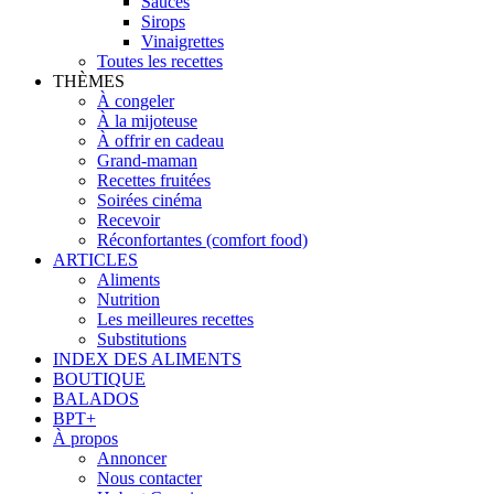
Sauces
Sirops
Vinaigrettes
Toutes les recettes
THÈMES
À congeler
À la mijoteuse
À offrir en cadeau
Grand-maman
Recettes fruitées
Soirées cinéma
Recevoir
Réconfortantes (comfort food)
ARTICLES
Aliments
Nutrition
Les meilleures recettes
Substitutions
INDEX DES ALIMENTS
BOUTIQUE
BALADOS
BPT+
À propos
Annoncer
Nous contacter