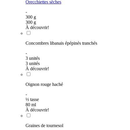
Orecchiettes sèches
-
300
g
300
g
À découvrir!
Concombres libanais épépinés tranchés
-
3
unités
3
unités
À découvrir!
Oignon rouge haché
-
⅓
tasse
80
ml
À découvrir!
Graines de tournesol