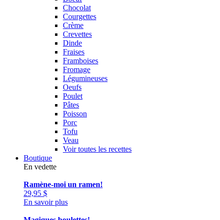
Chocolat
Courgettes
Crème
Crevettes
Dinde
Fraises
Framboises
Fromage
Légumineuses
Oeufs
Poulet
Pâtes
Poisson
Porc
Tofu
Veau
Voir toutes les recettes
Boutique
En vedette
Ramène-moi un ramen!
29,95
$
En savoir plus
Magiques boulettes!