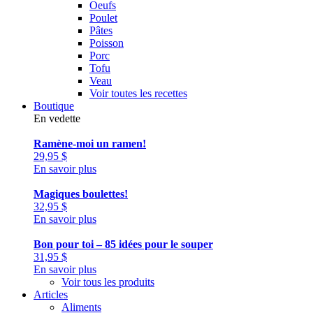
Oeufs
Poulet
Pâtes
Poisson
Porc
Tofu
Veau
Voir toutes les recettes
Boutique
En vedette
Ramène-moi un ramen!
29,95
$
En savoir plus
Magiques boulettes!
32,95
$
En savoir plus
Bon pour toi – 85 idées pour le souper
31,95
$
En savoir plus
Voir tous les produits
Articles
Aliments