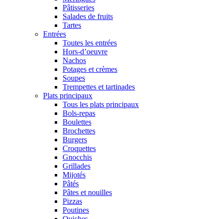
Pâtisseries
Salades de fruits
Tartes
Entrées
Toutes les entrées
Hors-d’oeuvre
Nachos
Potages et crèmes
Soupes
Trempettes et tartinades
Plats principaux
Tous les plats principaux
Bols-repas
Boulettes
Brochettes
Burgers
Croquettes
Gnocchis
Grillades
Mijotés
Pâtés
Pâtes et nouilles
Pizzas
Poutines
Quiches