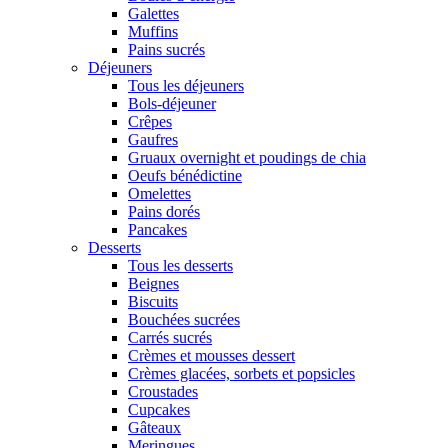
Galettes
Muffins
Pains sucrés
Déjeuners
Tous les déjeuners
Bols-déjeuner
Crêpes
Gaufres
Gruaux overnight et poudings de chia
Oeufs bénédictine
Omelettes
Pains dorés
Pancakes
Desserts
Tous les desserts
Beignes
Biscuits
Bouchées sucrées
Carrés sucrés
Crèmes et mousses dessert
Crèmes glacées, sorbets et popsicles
Croustades
Cupcakes
Gâteaux
Meringues