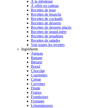
À la mijoteuse
À offrir en cadeau
Recettes de base
Recettes de brunchs
Recettes de cocktails
Recettes de desserts
Recettes de desserts glacés
Recettes de grand-mère
Recettes de poudings
Recettes de salades
Voir toutes les recettes
Ingrédients
Agneau
Banane
Bleuets
Boeuf
Chocolat
Courgettes
Crème
Crevettes
Dinde
Fraises
Framboises
Fromage
Légumineuses