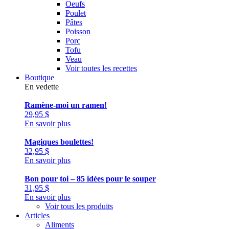
Oeufs
Poulet
Pâtes
Poisson
Porc
Tofu
Veau
Voir toutes les recettes
Boutique
En vedette
Ramène-moi un ramen!
29,95
$
En savoir plus
Magiques boulettes!
32,95
$
En savoir plus
Bon pour toi – 85 idées pour le souper
31,95
$
En savoir plus
Voir tous les produits
Articles
Aliments