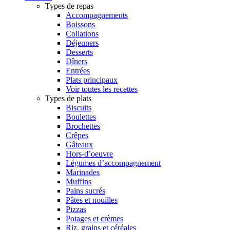
Types de repas
Accompagnements
Boissons
Collations
Déjeuners
Desserts
Dîners
Entrées
Plats principaux
Voir toutes les recettes
Types de plats
Biscuits
Boulettes
Brochettes
Crêpes
Gâteaux
Hors-d’oeuvre
Légumes d’accompagnement
Marinades
Muffins
Pains sucrés
Pâtes et nouilles
Pizzas
Potages et crèmes
Riz, grains et céréales