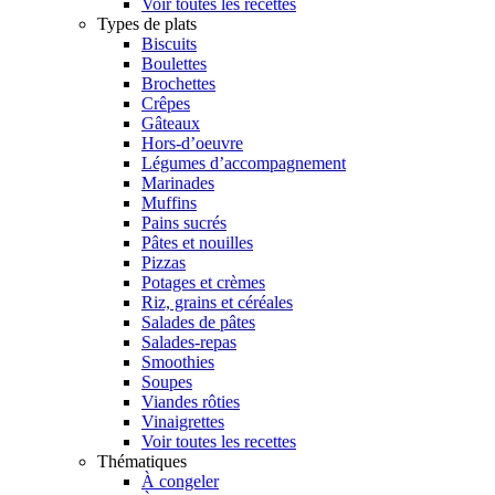
Voir toutes les recettes
Types de plats
Biscuits
Boulettes
Brochettes
Crêpes
Gâteaux
Hors-d’oeuvre
Légumes d’accompagnement
Marinades
Muffins
Pains sucrés
Pâtes et nouilles
Pizzas
Potages et crèmes
Riz, grains et céréales
Salades de pâtes
Salades-repas
Smoothies
Soupes
Viandes rôties
Vinaigrettes
Voir toutes les recettes
Thématiques
À congeler