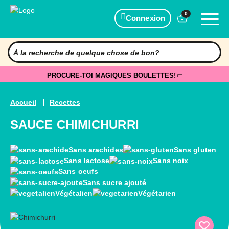
0
Connexion
PROCURE-TOI MAGIQUES BOULETTES!
Accueil
Recettes
SAUCE CHIMICHURRI
Sans arachides
Sans gluten
Sans lactose
Sans noix
Sans oeufs
Sans sucre ajouté
Végétalien
Végétarien