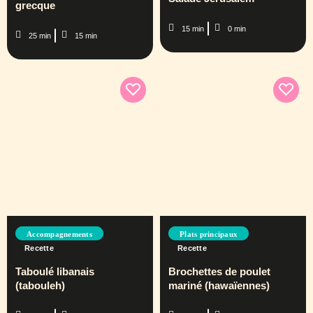
grecque
15 min
0 min
25 min
15 min
Accompagnements
Plats principaux
Recette
Recette
Taboulé libanais
Brochettes de poulet
(tabouleh)
mariné (hawaïennes)