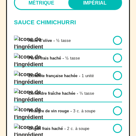
MÉTRIQUE
IMPÉRIAL
SAUCE CHIMICHURRI
Huile d’olive
-
½
tasse
Persil frais haché
-
½
tasse
Échalote française hachée
-
1
unité
Coriandre fraîche hachée
-
⅓
tasse
Vinaigre de vin rouge
-
3
c. à soupe
Origan frais haché
-
2
c. à soupe