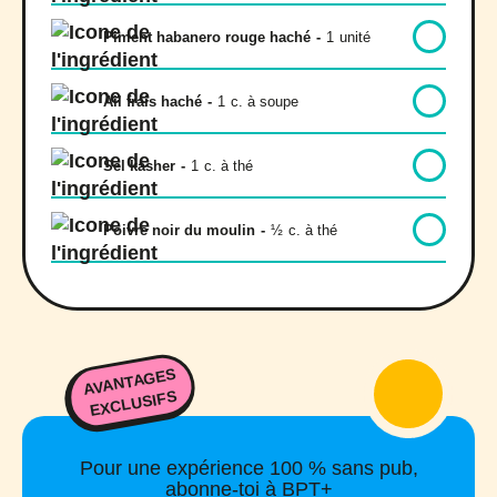
Piment habanero rouge haché
-
1
unité
Ail frais haché
-
1
c. à soupe
Sel kasher
-
1
c. à thé
Poivre noir du moulin
-
½
c. à thé
AVANTAGES
EXCLUSIFS
Pour une expérience 100 % sans pub,
abonne-toi à BPT+