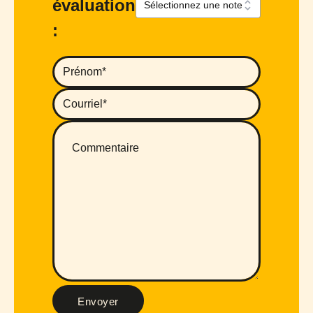
évaluation
:
Envoyer