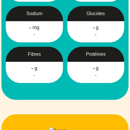
Sodium
Glucides
-
mg
-
g
-
-
Fibres
Protéines
-
g
-
g
-
-