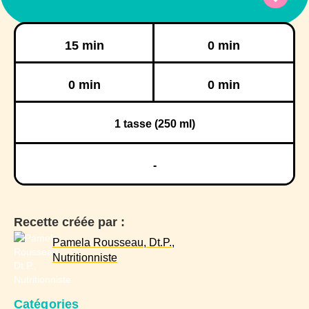
Préparation
Cuisson
15 min
0 min
Réfrigération
Congélation
0 min
0 min
1
tasse (250 ml)
-
Recette créée par :
Pamela Rousseau, Dt.P.,
Nutritionniste
Catégories