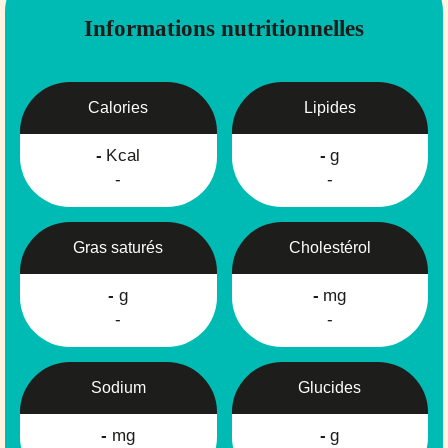
Informations nutritionnelles
Calories
Lipides
-
Kcal
-
g
-
-
Gras saturés
Cholestérol
-
g
-
mg
-
-
Sodium
Glucides
-
mg
-
g