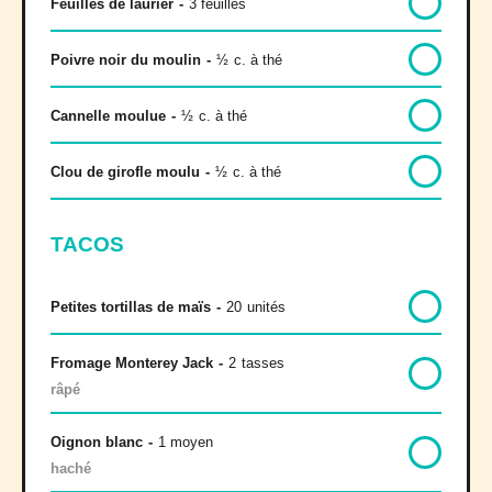
Feuilles de laurier
-
3 feuilles
Poivre noir du moulin
-
½
c. à thé
Cannelle moulue
-
½
c. à thé
Clou de girofle moulu
-
½
c. à thé
TACOS
Petites tortillas de maïs
-
20
unités
Fromage Monterey Jack
-
2
tasses
râpé
Oignon blanc
-
1 moyen
haché