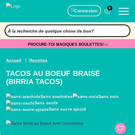
0
Connexion
PROCURE-TOI MAGIQUES BOULETTES!
Accueil
Recettes
TACOS AU BOEUF BRAISÉ
(BIRRIA TACOS)
Sans arachides
Sans noix
Sans oeufs
Sans sucre ajouté