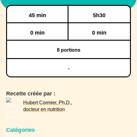
Préparation
Cuisson
45 min
5h30
Réfrigération
Congélation
0 min
0 min
8
portions
-
Recette créée par :
Hubert Cormier, Ph.D.,
docteur en nutrition
Catégories