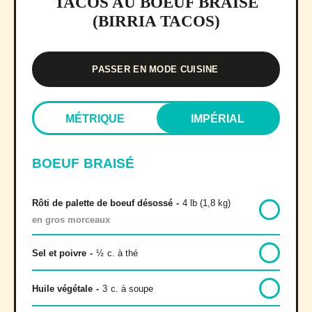
TACOS AU BOEUF BRAISÉ
(BIRRIA TACOS)
PASSER EN MODE CUISINE
MÉTRIQUE
IMPÉRIAL
BOEUF BRAISÉ
Rôti de palette de boeuf désossé
-
4 lb (1,8 kg)
en gros morceaux
Sel et poivre
-
½
c. à thé
Huile végétale
-
3
c. à soupe