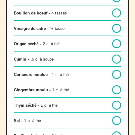
Bouillon de boeuf
-
4
tasses
Vinaigre de cidre
-
⅓
tasse
Origan séché
-
2
c. à thé
Cumin
-
½
c. à soupe
Coriandre moulue
-
1
c. à thé
Gingembre moulu
-
1
c. à thé
Thym séché
-
1
c. à thé
Sel
-
1
c. à thé