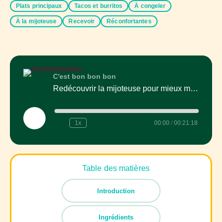
Plats principaux
Tacos et burritos
À congeler
À la mijoteuse
Recevoir
Réconfortantes
C'est bon bon bon
Redécouvrir la mijoteuse pour mieux manger au quotidien
Play
1x
00:00
/
00:21:18
Episode
Table des matières
Introduction
Ingrédients