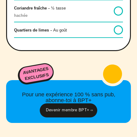
Coriandre fraîche
-
½
tasse
hachée
Quartiers de limes
-
Au goût
AVANTAGES
EXCLUSIFS
Pour une expérience 100 % sans pub,
abonne-toi à BPT+
Devenir membre BPT+