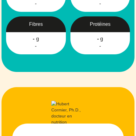
-
-
Fibres
Protéines
-
g
-
g
-
-