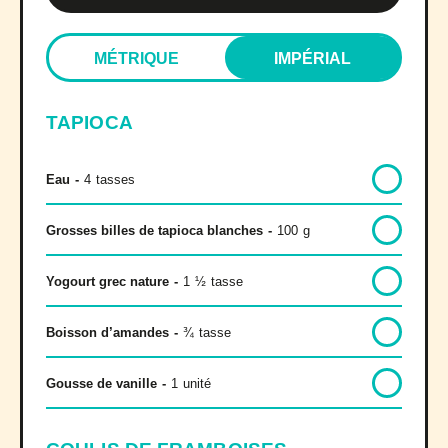
MÉTRIQUE
IMPÉRIAL
TAPIOCA
Eau
-
4
tasses
Grosses billes de tapioca blanches
-
100
g
Yogourt grec nature
-
1
½
tasse
Boisson d’amandes
-
¾
tasse
Gousse de vanille
-
1
unité