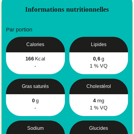
Informations nutritionnelles
Par portion
Calories
Lipides
166
Kcal
0,6
g
-
1
% VQ
Gras saturés
Cholestérol
0
g
4
mg
-
1
% VQ
Sodium
Glucides