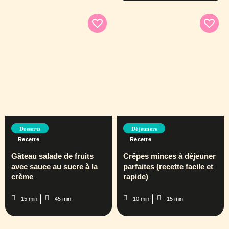
Desserts
Déjeuners
Recette
Recette
Gâteau salade de fruits
Crêpes minces à déjeuner
avec sauce au sucre à la
parfaites (recette facile et
crème
rapide)
15 min
45 min
10 min
15 min