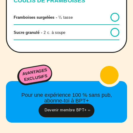
COULIS DE FRAMBOISES
Framboises surgelées
-
¼
tasse
Sucre granulé
-
2
c. à soupe
AVANTAGES
EXCLUSIFS
Pour une expérience 100 % sans pub,
abonne-toi à BPT+
Devenir membre BPT+