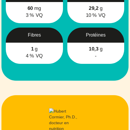
60
mg
29,2
g
3
% VQ
10
% VQ
Fibres
Protéines
1
g
10,3
g
4
% VQ
-