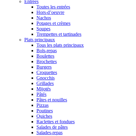
Entrées
Toutes les entrées
Hors-d’oeuvre
Nachos
Potages et crèmes
Soupes
Trempettes et tartinades
Plats principaux
Tous les plats principaux
Bols-repas
Boulettes
Brochettes
Burgers
Croquettes
Gnocchis
Grillades
Mijotés
Pâtés
Pâtes et nouilles
Pizzas
Poutines
Quiches
Raclettes et fondues
Salades de pâtes
Salades-repas