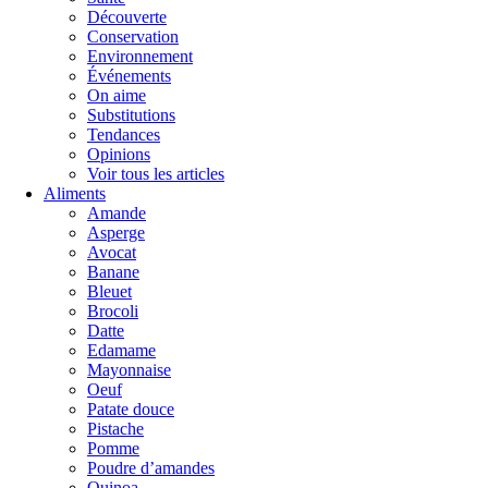
Découverte
Conservation
Environnement
Événements
On aime
Substitutions
Tendances
Opinions
Voir tous les articles
Aliments
Amande
Asperge
Avocat
Banane
Bleuet
Brocoli
Datte
Edamame
Mayonnaise
Oeuf
Patate douce
Pistache
Pomme
Poudre d’amandes
Quinoa