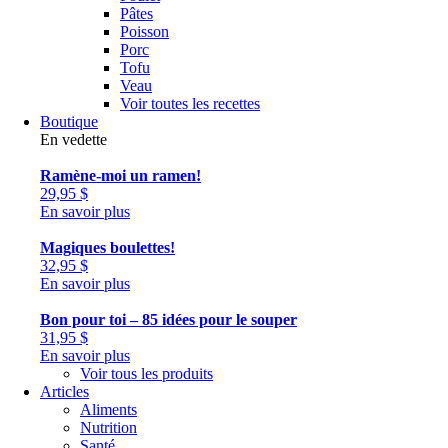
Pâtes
Poisson
Porc
Tofu
Veau
Voir toutes les recettes
Boutique
En vedette
Ramène-moi un ramen!
29,95
$
En savoir plus
Magiques boulettes!
32,95
$
En savoir plus
Bon pour toi – 85 idées pour le souper
31,95
$
En savoir plus
Voir tous les produits
Articles
Aliments
Nutrition
Santé