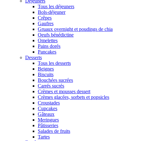
Déjeuners
Tous les déjeuners
Bols-déjeuner
Crêpes
Gaufres
Gruaux overnight et poudings de chia
Oeufs bénédictine
Omelettes
Pains dorés
Pancakes
Desserts
Tous les desserts
Beignes
Biscuits
Bouchées sucrées
Carrés sucrés
Crèmes et mousses dessert
Crèmes glacées, sorbets et popsicles
Croustades
Cupcakes
Gâteaux
Meringues
Pâtisseries
Salades de fruits
Tartes