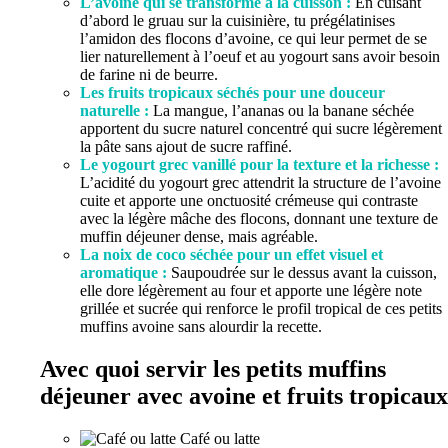
L’avoine qui se transforme à la cuisson :
En cuisant
d’abord le gruau sur la cuisinière, tu prégélatinises
l’amidon des flocons d’avoine, ce qui leur permet de se
lier naturellement à l’oeuf et au yogourt sans avoir besoin
de farine ni de beurre.
Les fruits tropicaux séchés pour une douceur
naturelle :
La mangue, l’ananas ou la banane séchée
apportent du sucre naturel concentré qui sucre légèrement
la pâte sans ajout de sucre raffiné.
Le yogourt grec vanillé pour la texture et la richesse :
L’acidité du yogourt grec attendrit la structure de l’avoine
cuite et apporte une onctuosité crémeuse qui contraste
avec la légère mâche des flocons, donnant une texture de
muffin déjeuner dense, mais agréable.
La noix de coco séchée pour un effet visuel et
aromatique :
Saupoudrée sur le dessus avant la cuisson,
elle dore légèrement au four et apporte une légère note
grillée et sucrée qui renforce le profil tropical de ces petits
muffins avoine sans alourdir la recette.
Avec quoi servir les petits muffins
déjeuner avec avoine et fruits tropicaux
Café ou latte