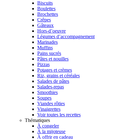
Biscuits
Boulettes
Brochettes
Crêpes
Gâteaux
Hors-d’oeuvre
Légumes d’accompagnement
Marinades
Muffins
Pains sucrés
Pâtes et nouilles
Pizzas
Potages et crèmes
Riz, grains et céréales
Salades de pâtes
Salades-repas
Smoothies
Soupes
Viandes rôties
Vinaigrettes
Voir toutes les recettes
Thématiques
À congeler
À la mijoteuse
À offrir en cadeau