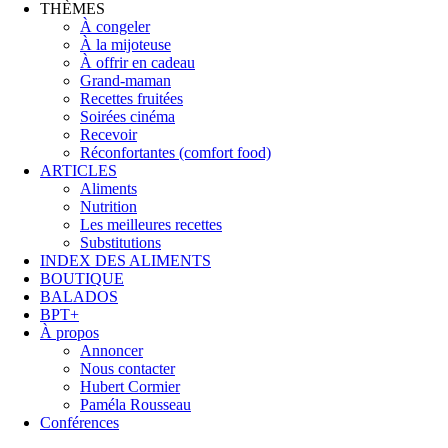
THÈMES
À congeler
À la mijoteuse
À offrir en cadeau
Grand-maman
Recettes fruitées
Soirées cinéma
Recevoir
Réconfortantes (comfort food)
ARTICLES
Aliments
Nutrition
Les meilleures recettes
Substitutions
INDEX DES ALIMENTS
BOUTIQUE
BALADOS
BPT+
À propos
Annoncer
Nous contacter
Hubert Cormier
Paméla Rousseau
Conférences