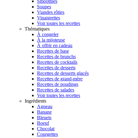
Smoothies
Soupes
Viandes rôties
Vinaigrettes
Voir toutes les recettes
Thématiques
À congeler
À la mijoteuse
À offrir en cadeau
Recettes de base
Recettes de brunchs
Recettes de cocktails
Recettes de desserts
Recettes de desserts glacés
Recettes de grand-mère
Recettes de poudings
Recettes de salades
Voir toutes les recettes
Ingrédients
Agneau
Banane
Bleuets
Boeuf
Chocolat
Courgettes