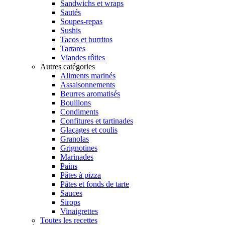
Sandwichs et wraps
Sautés
Soupes-repas
Sushis
Tacos et burritos
Tartares
Viandes rôties
Autres catégories
Aliments marinés
Assaisonnements
Beurres aromatisés
Bouillons
Condiments
Confitures et tartinades
Glaçages et coulis
Granolas
Grignotines
Marinades
Pains
Pâtes à pizza
Pâtes et fonds de tarte
Sauces
Sirops
Vinaigrettes
Toutes les recettes