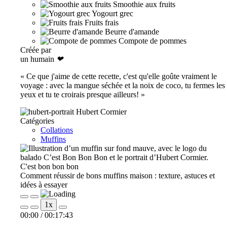
Smoothie aux fruits
Yogourt grec
Fruits frais
Beurre d'amande
Compote de pommes
Créée par
un humain
❤
« Ce que j'aime de cette recette, c'est qu'elle goûte vraiment le
voyage : avec la mangue séchée et la noix de coco, tu fermes les
yeux et tu te croirais presque ailleurs! »
Hubert Cormier
Catégories
Collations
Muffins
C'est bon bon bon
Comment réussir de bons muffins maison : texture, astuces et
idées à essayer
Play
Pause
1x
Episode
Episode
00:00
/
00:17:43