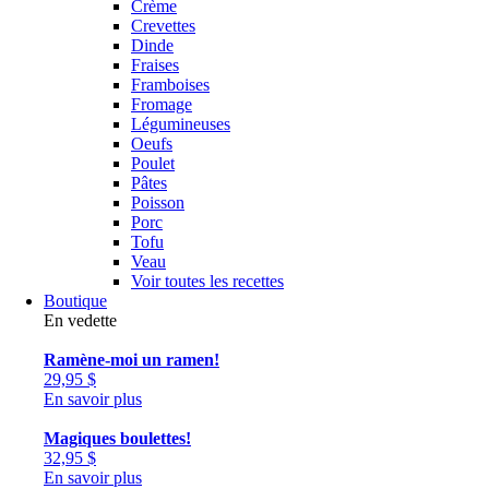
Crème
Crevettes
Dinde
Fraises
Framboises
Fromage
Légumineuses
Oeufs
Poulet
Pâtes
Poisson
Porc
Tofu
Veau
Voir toutes les recettes
Boutique
En vedette
Ramène-moi un ramen!
29,95
$
En savoir plus
Magiques boulettes!
32,95
$
En savoir plus