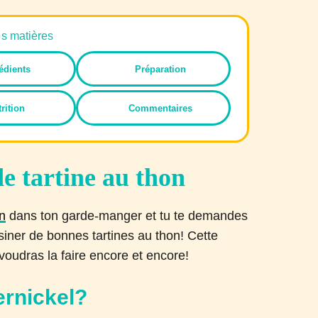
es matières
édients
Préparation
rition
Commentaires
de tartine au thon
n
dans ton garde-manger et tu te demandes
isiner de bonnes tartines au thon! Cette
 voudras la faire encore et encore!
ernickel?