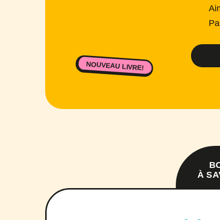
Ai
Pa
NOUVEAU LIVRE!
B
À SA