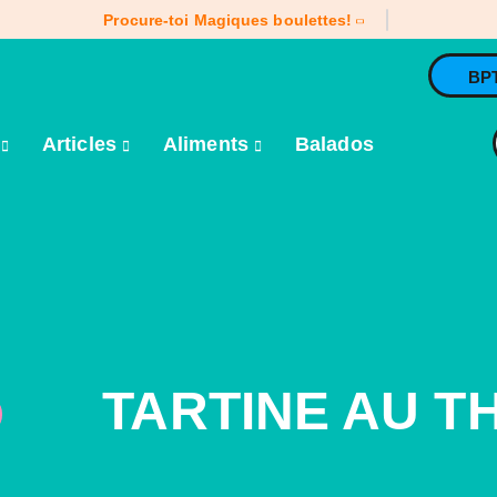
Procure-toi Magiques boulettes!
BP
e
Articles
Aliments
Balados
TARTINE AU T