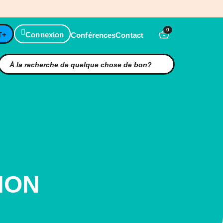
0
T+
Connexion
Conférences
Contact
HON