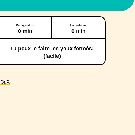
Réfrigération
Congélation
0 min
0 min
Tu peux le faire les yeux fermés!
(facile)
t.P.,