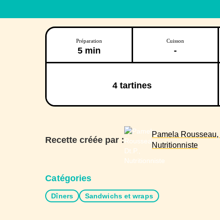
Préparation
Cuisson
5 min
-
4
tartines
Pamela Rousseau, D
Recette créée par :
Nutritionniste
Catégories
Dîners
Sandwichs et wraps