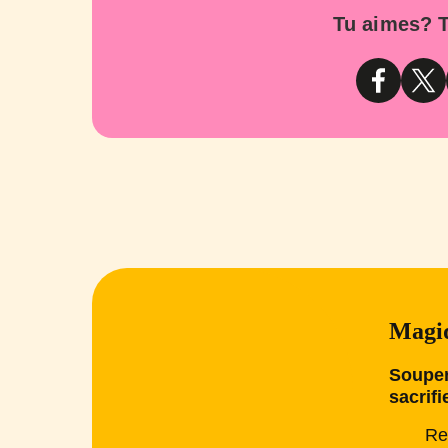
Tu aimes? T
Magiq
Souper
sacrifi
Re