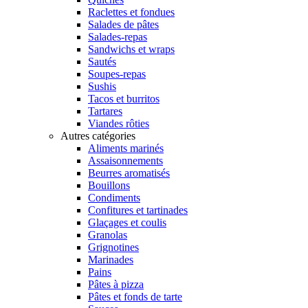
Raclettes et fondues
Salades de pâtes
Salades-repas
Sandwichs et wraps
Sautés
Soupes-repas
Sushis
Tacos et burritos
Tartares
Viandes rôties
Autres catégories
Aliments marinés
Assaisonnements
Beurres aromatisés
Bouillons
Condiments
Confitures et tartinades
Glaçages et coulis
Granolas
Grignotines
Marinades
Pains
Pâtes à pizza
Pâtes et fonds de tarte