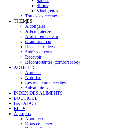
Sauces
Sirops
Vinaigrettes
Toutes les recettes
THÈMES
À congeler
À la mijoteuse
À offrir en cadeau
Grand-maman
Recettes fruitées
Soirées cinéma
Recevoir
Réconfortantes (comfort food)
ARTICLES
Aliments
Nutrition
Les meilleures recettes
Substitutions
INDEX DES ALIMENTS
BOUTIQUE
BALADOS
BPT+
À propos
Annoncer
Nous contacter