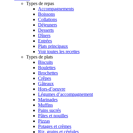
Types de repas
Accompagnements
Boissons
Collations
Déjeuners
Desserts
Dîners
Entrées
Plats principaux
Voir toutes les recettes
Types de plats
Biscuits
Boulettes
Brochettes
Crêpes
Gâteaux
Hors-d’oeuvre
Légumes d’accompagnement
Marinades
Muffins
Pains sucrés
Pâtes et nouilles
Pizzas
Potages et crèmes
Riz, grains et céréales