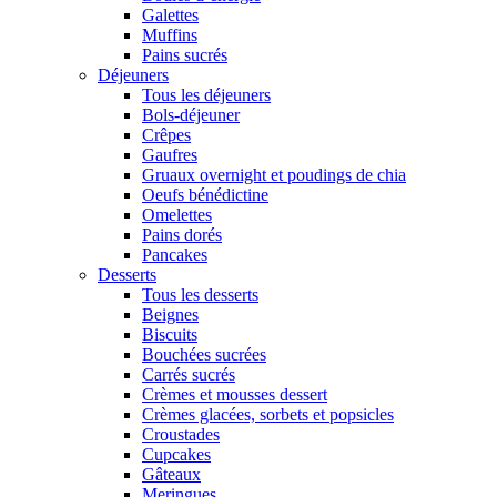
Galettes
Muffins
Pains sucrés
Déjeuners
Tous les déjeuners
Bols-déjeuner
Crêpes
Gaufres
Gruaux overnight et poudings de chia
Oeufs bénédictine
Omelettes
Pains dorés
Pancakes
Desserts
Tous les desserts
Beignes
Biscuits
Bouchées sucrées
Carrés sucrés
Crèmes et mousses dessert
Crèmes glacées, sorbets et popsicles
Croustades
Cupcakes
Gâteaux
Meringues