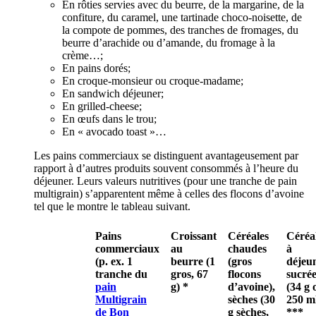
En rôties servies avec du beurre, de la margarine, de la
confiture, du caramel, une tartinade choco-noisette, de
la compote de pommes, des tranches de fromages, du
beurre d’arachide ou d’amande, du fromage à la
crème…;
En pains dorés;
En croque-monsieur ou croque-madame;
En sandwich déjeuner;
En grilled-cheese;
En œufs dans le trou;
En « avocado toast »…
Les pains commerciaux se distinguent avantageusement par
rapport à d’autres produits souvent consommés à l’heure du
déjeuner. Leurs valeurs nutritives (pour une tranche de pain
multigrain) s’apparentent même à celles des flocons d’avoine
tel que le montre le tableau suivant.
Pains
Croissant
Céréales
Céréa
commerciaux
au
chaudes
à
(p. ex. 1
beurre (1
(gros
déjeu
tranche du
gros, 67
flocons
sucrée
pain
g) *
d’avoine),
(34 g 
Multigrain
sèches (30
250 m
de Bon
g sèches,
***