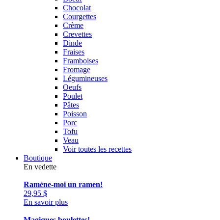
Chocolat
Courgettes
Crème
Crevettes
Dinde
Fraises
Framboises
Fromage
Légumineuses
Oeufs
Poulet
Pâtes
Poisson
Porc
Tofu
Veau
Voir toutes les recettes
Boutique
En vedette
Ramène-moi un ramen!
29,95
$
En savoir plus
Magiques boulettes!