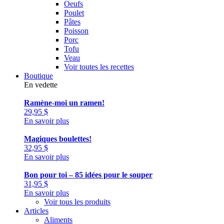
Oeufs
Poulet
Pâtes
Poisson
Porc
Tofu
Veau
Voir toutes les recettes
Boutique
En vedette
Ramène-moi un ramen!
29,95
$
En savoir plus
Magiques boulettes!
32,95
$
En savoir plus
Bon pour toi – 85 idées pour le souper
31,95
$
En savoir plus
Voir tous les produits
Articles
Aliments