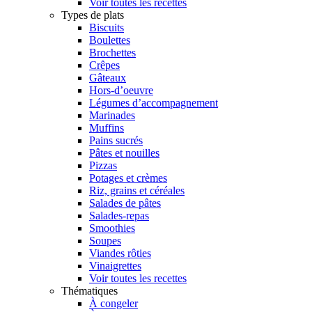
Voir toutes les recettes
Types de plats
Biscuits
Boulettes
Brochettes
Crêpes
Gâteaux
Hors-d’oeuvre
Légumes d’accompagnement
Marinades
Muffins
Pains sucrés
Pâtes et nouilles
Pizzas
Potages et crèmes
Riz, grains et céréales
Salades de pâtes
Salades-repas
Smoothies
Soupes
Viandes rôties
Vinaigrettes
Voir toutes les recettes
Thématiques
À congeler