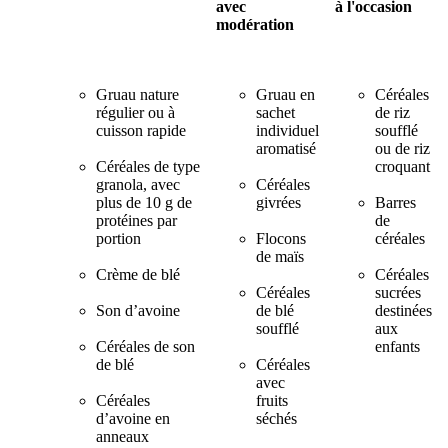
avec
à l'occasion
modération
Gruau nature
Gruau en
Céréales
régulier ou à
sachet
de riz
cuisson rapide
individuel
soufflé
aromatisé
ou de riz
Céréales de type
croquant
granola, avec
Céréales
plus de 10 g de
givrées
Barres
protéines par
de
portion
Flocons
céréales
de maïs
Crème de blé
Céréales
Céréales
sucrées
Son d’avoine
de blé
destinées
soufflé
aux
Céréales de son
enfants
de blé
Céréales
avec
Céréales
fruits
d’avoine en
séchés
anneaux