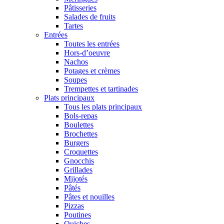
Pâtisseries
Salades de fruits
Tartes
Entrées
Toutes les entrées
Hors-d’oeuvre
Nachos
Potages et crèmes
Soupes
Trempettes et tartinades
Plats principaux
Tous les plats principaux
Bols-repas
Boulettes
Brochettes
Burgers
Croquettes
Gnocchis
Grillades
Mijotés
Pâtés
Pâtes et nouilles
Pizzas
Poutines
Quiches