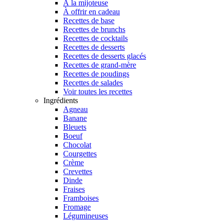
À la mijoteuse
À offrir en cadeau
Recettes de base
Recettes de brunchs
Recettes de cocktails
Recettes de desserts
Recettes de desserts glacés
Recettes de grand-mère
Recettes de poudings
Recettes de salades
Voir toutes les recettes
Ingrédients
Agneau
Banane
Bleuets
Boeuf
Chocolat
Courgettes
Crème
Crevettes
Dinde
Fraises
Framboises
Fromage
Légumineuses