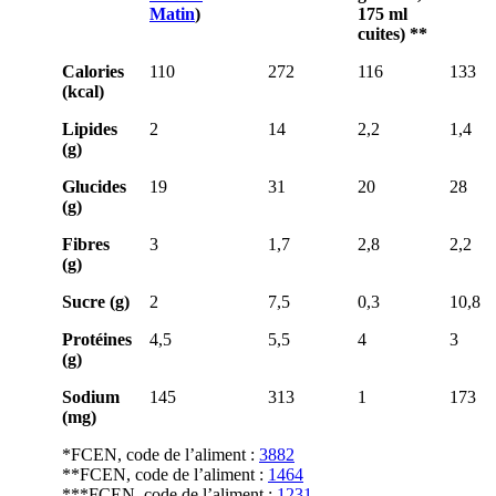
Matin
)
175 ml
cuites) **
Calories
110
272
116
133
(kcal)
Lipides
2
14
2,2
1,4
(g)
Glucides
19
31
20
28
(g)
Fibres
3
1,7
2,8
2,2
(g)
Sucre (g)
2
7,5
0,3
10,8
Protéines
4,5
5,5
4
3
(g)
Sodium
145
313
1
173
(mg)
*FCEN, code de l’aliment :
3882
**FCEN, code de l’aliment :
1464
***FCEN, code de l’aliment :
1231