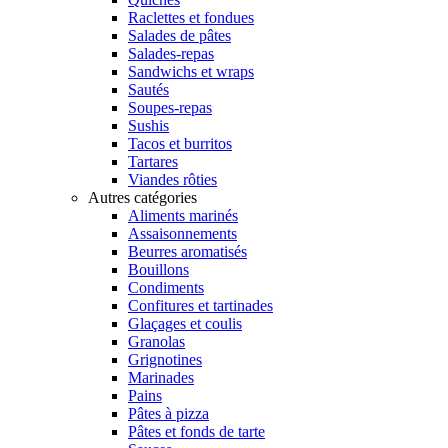
Raclettes et fondues
Salades de pâtes
Salades-repas
Sandwichs et wraps
Sautés
Soupes-repas
Sushis
Tacos et burritos
Tartares
Viandes rôties
Autres catégories
Aliments marinés
Assaisonnements
Beurres aromatisés
Bouillons
Condiments
Confitures et tartinades
Glaçages et coulis
Granolas
Grignotines
Marinades
Pains
Pâtes à pizza
Pâtes et fonds de tarte