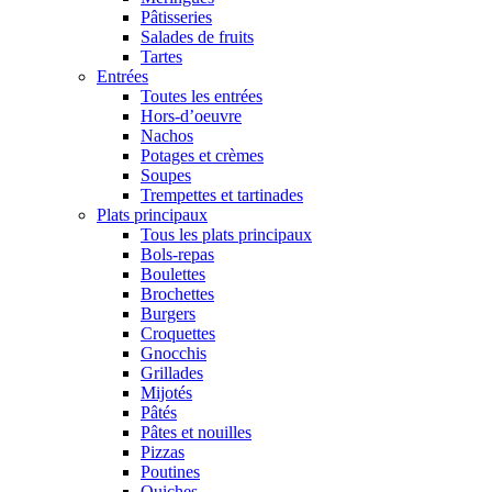
Pâtisseries
Salades de fruits
Tartes
Entrées
Toutes les entrées
Hors-d’oeuvre
Nachos
Potages et crèmes
Soupes
Trempettes et tartinades
Plats principaux
Tous les plats principaux
Bols-repas
Boulettes
Brochettes
Burgers
Croquettes
Gnocchis
Grillades
Mijotés
Pâtés
Pâtes et nouilles
Pizzas
Poutines
Quiches