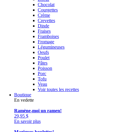
Chocolat
Courgettes
Crème
Crevettes
Dinde
Fraises
Framboises
Fromage
Légumineuses
Oeufs
Poulet
Pâtes
Poisson
Porc
Tofu
Veau
Voir toutes les recettes
Boutique
En vedette
Ramène-moi un ramen!
29,95
$
En savoir plus
Magiques boulettes!