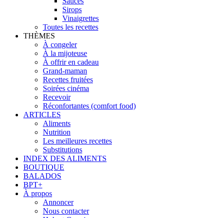
Sauces
Sirops
Vinaigrettes
Toutes les recettes
THÈMES
À congeler
À la mijoteuse
À offrir en cadeau
Grand-maman
Recettes fruitées
Soirées cinéma
Recevoir
Réconfortantes (comfort food)
ARTICLES
Aliments
Nutrition
Les meilleures recettes
Substitutions
INDEX DES ALIMENTS
BOUTIQUE
BALADOS
BPT+
À propos
Annoncer
Nous contacter