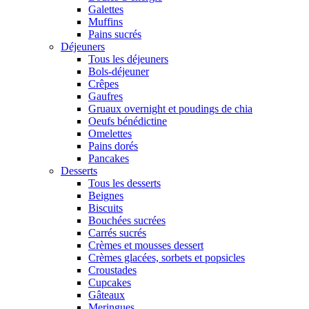
Galettes
Muffins
Pains sucrés
Déjeuners
Tous les déjeuners
Bols-déjeuner
Crêpes
Gaufres
Gruaux overnight et poudings de chia
Oeufs bénédictine
Omelettes
Pains dorés
Pancakes
Desserts
Tous les desserts
Beignes
Biscuits
Bouchées sucrées
Carrés sucrés
Crèmes et mousses dessert
Crèmes glacées, sorbets et popsicles
Croustades
Cupcakes
Gâteaux
Meringues