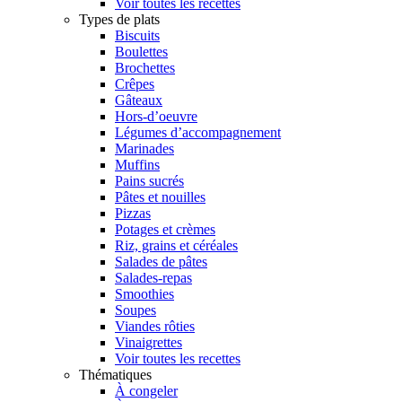
Voir toutes les recettes
Types de plats
Biscuits
Boulettes
Brochettes
Crêpes
Gâteaux
Hors-d’oeuvre
Légumes d’accompagnement
Marinades
Muffins
Pains sucrés
Pâtes et nouilles
Pizzas
Potages et crèmes
Riz, grains et céréales
Salades de pâtes
Salades-repas
Smoothies
Soupes
Viandes rôties
Vinaigrettes
Voir toutes les recettes
Thématiques
À congeler