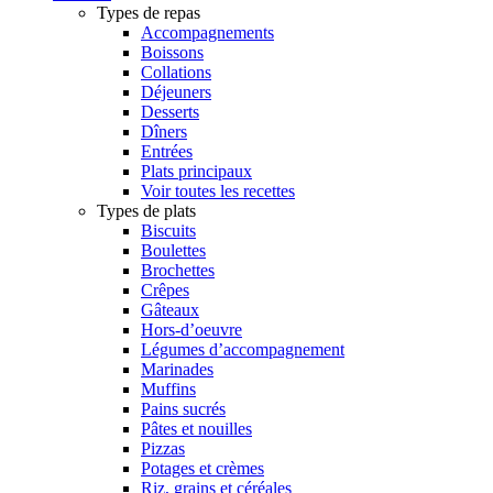
Types de repas
Accompagnements
Boissons
Collations
Déjeuners
Desserts
Dîners
Entrées
Plats principaux
Voir toutes les recettes
Types de plats
Biscuits
Boulettes
Brochettes
Crêpes
Gâteaux
Hors-d’oeuvre
Légumes d’accompagnement
Marinades
Muffins
Pains sucrés
Pâtes et nouilles
Pizzas
Potages et crèmes
Riz, grains et céréales