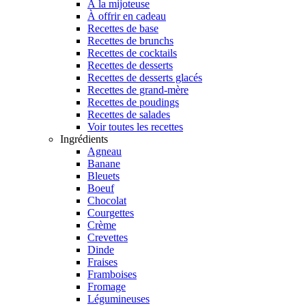
À la mijoteuse
À offrir en cadeau
Recettes de base
Recettes de brunchs
Recettes de cocktails
Recettes de desserts
Recettes de desserts glacés
Recettes de grand-mère
Recettes de poudings
Recettes de salades
Voir toutes les recettes
Ingrédients
Agneau
Banane
Bleuets
Boeuf
Chocolat
Courgettes
Crème
Crevettes
Dinde
Fraises
Framboises
Fromage
Légumineuses