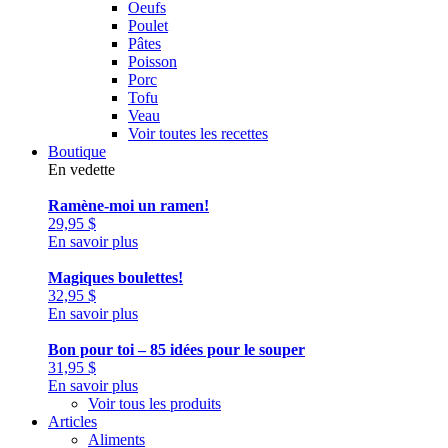
Oeufs
Poulet
Pâtes
Poisson
Porc
Tofu
Veau
Voir toutes les recettes
Boutique
En vedette
Ramène-moi un ramen!
29,95
$
En savoir plus
Magiques boulettes!
32,95
$
En savoir plus
Bon pour toi – 85 idées pour le souper
31,95
$
En savoir plus
Voir tous les produits
Articles
Aliments