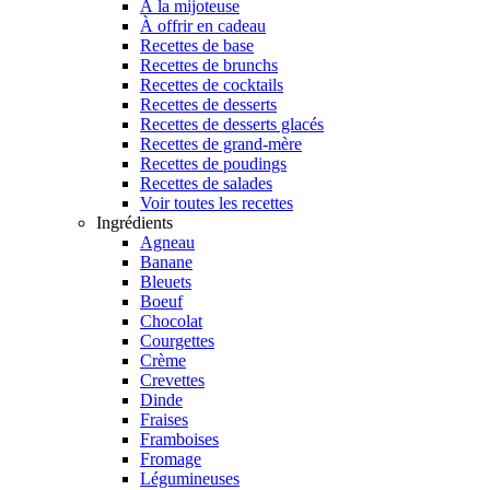
À la mijoteuse
À offrir en cadeau
Recettes de base
Recettes de brunchs
Recettes de cocktails
Recettes de desserts
Recettes de desserts glacés
Recettes de grand-mère
Recettes de poudings
Recettes de salades
Voir toutes les recettes
Ingrédients
Agneau
Banane
Bleuets
Boeuf
Chocolat
Courgettes
Crème
Crevettes
Dinde
Fraises
Framboises
Fromage
Légumineuses