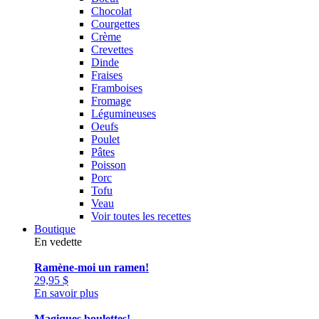
Chocolat
Courgettes
Crème
Crevettes
Dinde
Fraises
Framboises
Fromage
Légumineuses
Oeufs
Poulet
Pâtes
Poisson
Porc
Tofu
Veau
Voir toutes les recettes
Boutique
En vedette
Ramène-moi un ramen!
29,95
$
En savoir plus
Magiques boulettes!