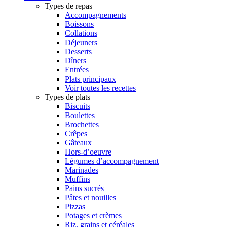
Types de repas
Accompagnements
Boissons
Collations
Déjeuners
Desserts
Dîners
Entrées
Plats principaux
Voir toutes les recettes
Types de plats
Biscuits
Boulettes
Brochettes
Crêpes
Gâteaux
Hors-d’oeuvre
Légumes d’accompagnement
Marinades
Muffins
Pains sucrés
Pâtes et nouilles
Pizzas
Potages et crèmes
Riz, grains et céréales