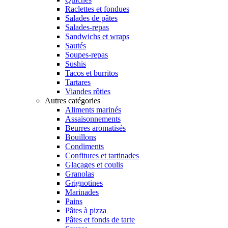
Raclettes et fondues
Salades de pâtes
Salades-repas
Sandwichs et wraps
Sautés
Soupes-repas
Sushis
Tacos et burritos
Tartares
Viandes rôties
Autres catégories
Aliments marinés
Assaisonnements
Beurres aromatisés
Bouillons
Condiments
Confitures et tartinades
Glaçages et coulis
Granolas
Grignotines
Marinades
Pains
Pâtes à pizza
Pâtes et fonds de tarte