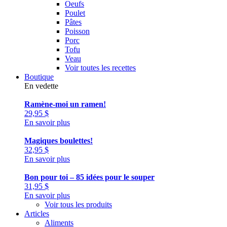
Oeufs
Poulet
Pâtes
Poisson
Porc
Tofu
Veau
Voir toutes les recettes
Boutique
En vedette
Ramène-moi un ramen!
29,95
$
En savoir plus
Magiques boulettes!
32,95
$
En savoir plus
Bon pour toi – 85 idées pour le souper
31,95
$
En savoir plus
Voir tous les produits
Articles
Aliments