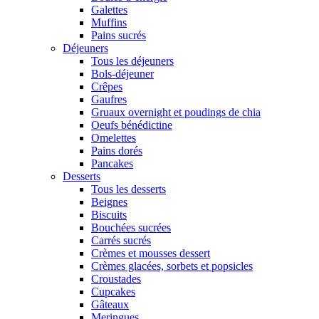
Galettes
Muffins
Pains sucrés
Déjeuners
Tous les déjeuners
Bols-déjeuner
Crêpes
Gaufres
Gruaux overnight et poudings de chia
Oeufs bénédictine
Omelettes
Pains dorés
Pancakes
Desserts
Tous les desserts
Beignes
Biscuits
Bouchées sucrées
Carrés sucrés
Crèmes et mousses dessert
Crèmes glacées, sorbets et popsicles
Croustades
Cupcakes
Gâteaux
Meringues