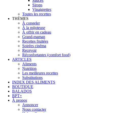
Sauces
Sirops
Vinaigrettes
Toutes les recettes
THÈMES
À congeler
À la mijoteuse
À offrir en cadeau
Grand-maman
Recettes fruitées
Soirées cinéma
Recevoir
Réconfortantes (comfort food)
ARTICLES
Aliments
Nutrition
Les meilleures recettes
Substitutions
INDEX DES ALIMENTS
BOUTIQUE
BALADOS
BPT+
À propos
Annoncer
Nous contacter