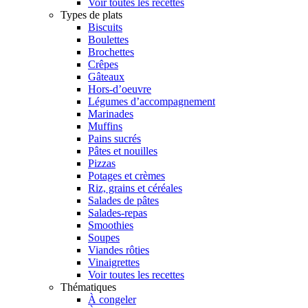
Voir toutes les recettes
Types de plats
Biscuits
Boulettes
Brochettes
Crêpes
Gâteaux
Hors-d’oeuvre
Légumes d’accompagnement
Marinades
Muffins
Pains sucrés
Pâtes et nouilles
Pizzas
Potages et crèmes
Riz, grains et céréales
Salades de pâtes
Salades-repas
Smoothies
Soupes
Viandes rôties
Vinaigrettes
Voir toutes les recettes
Thématiques
À congeler