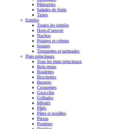
Pâtisseries
Salades de fruits
Tartes
Entrées
Toutes les entrées
Hors-d’oeuvre
Nachos
Potages et crèmes
Soupes
Trempettes et tartinades
Plats principaux
Tous les plats principaux
Bols-repas
Boulettes
Brochettes
Burgers
Croquettes
Gnocchis
Grillades
Mijotés
Pâtés
Pâtes et nouilles
Pizzas
Poutines
Quiches