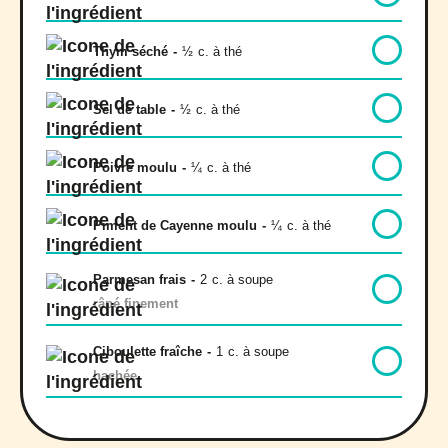
Thym séché
-
½
c. à thé
Sel de table
-
½
c. à thé
Poivre moulu
-
¼
c. à thé
Piment de Cayenne moulu
-
¼
c. à thé
Parmesan frais
-
2
c. à soupe
râpé finement
Ciboulette fraîche
-
1
c. à soupe
hachée