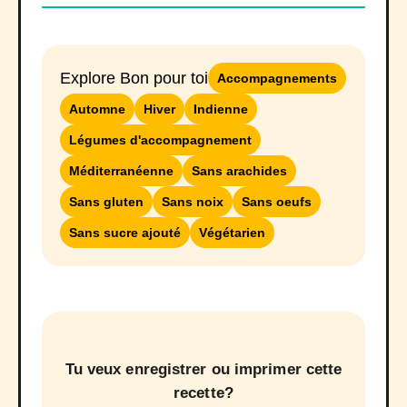
Explore Bon pour toi
Accompagnements
Automne
Hiver
Indienne
Légumes d'accompagnement
Méditerranéenne
Sans arachides
Sans gluten
Sans noix
Sans oeufs
Sans sucre ajouté
Végétarien
Tu veux enregistrer ou imprimer cette
recette?