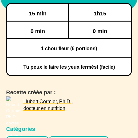
Préparation
Cuisson
15 min
1h15
Réfrigération
Congélation
0 min
0 min
1
chou-fleur (6 portions)
Tu peux le faire les yeux fermés! (facile)
Recette créée par :
Hubert Cormier, Ph.D.,
docteur en nutrition
Catégories