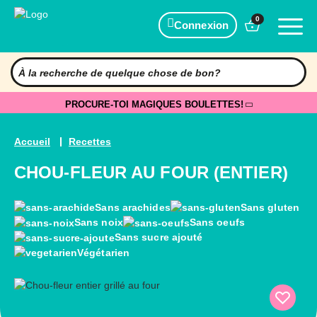
0
Connexion
PROCURE-TOI MAGIQUES BOULETTES!
Accueil
Recettes
CHOU-FLEUR AU FOUR (ENTIER)
Sans arachides
Sans gluten
Sans noix
Sans oeufs
Sans sucre ajouté
Végétarien