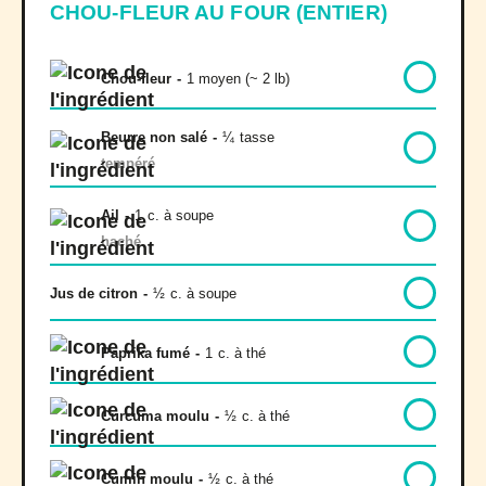
CHOU-FLEUR AU FOUR (ENTIER)
Chou-fleur
-
1 moyen (~ 2 lb)
Beurre non salé
-
¼
tasse
tempéré
Ail
-
1
c. à soupe
haché
Jus de citron
-
½
c. à soupe
Paprika fumé
-
1
c. à thé
Curcuma moulu
-
½
c. à thé
Cumin moulu
-
½
c. à thé