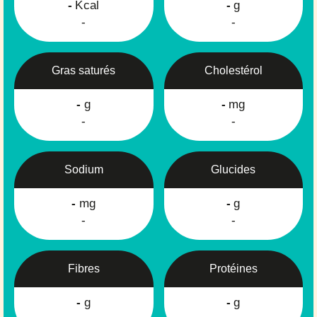
-
Kcal
-
g
-
-
Gras saturés
Cholestérol
-
g
-
mg
-
-
Sodium
Glucides
-
mg
-
g
-
-
Fibres
Protéines
-
g
-
g