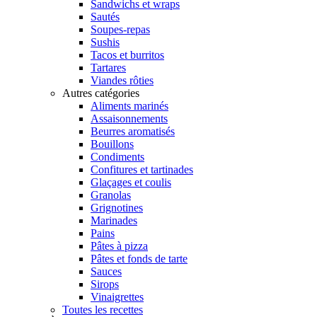
Sandwichs et wraps
Sautés
Soupes-repas
Sushis
Tacos et burritos
Tartares
Viandes rôties
Autres catégories
Aliments marinés
Assaisonnements
Beurres aromatisés
Bouillons
Condiments
Confitures et tartinades
Glaçages et coulis
Granolas
Grignotines
Marinades
Pains
Pâtes à pizza
Pâtes et fonds de tarte
Sauces
Sirops
Vinaigrettes
Toutes les recettes