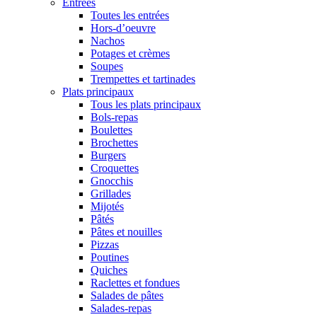
Entrées
Toutes les entrées
Hors-d’oeuvre
Nachos
Potages et crèmes
Soupes
Trempettes et tartinades
Plats principaux
Tous les plats principaux
Bols-repas
Boulettes
Brochettes
Burgers
Croquettes
Gnocchis
Grillades
Mijotés
Pâtés
Pâtes et nouilles
Pizzas
Poutines
Quiches
Raclettes et fondues
Salades de pâtes
Salades-repas