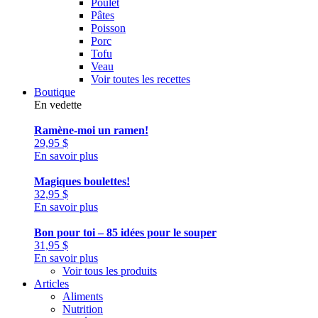
Poulet
Pâtes
Poisson
Porc
Tofu
Veau
Voir toutes les recettes
Boutique
En vedette
Ramène-moi un ramen!
29,95
$
En savoir plus
Magiques boulettes!
32,95
$
En savoir plus
Bon pour toi – 85 idées pour le souper
31,95
$
En savoir plus
Voir tous les produits
Articles
Aliments
Nutrition