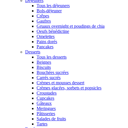
Déjeuners
Tous les déjeuners
Bols-déjeuner
Crêpes
Gaufres
Gruaux overnight et poudings de chia
Oeufs bénédictine
Omelettes
Pains dorés
Pancakes
Desserts
Tous les desserts
Beignes
Biscuits
Bouchées sucrées
Carrés sucrés
Crèmes et mousses dessert
Crèmes glacées, sorbets et popsicles
Croustades
Cupcakes
Gâteaux
Meringues
Pâtisseries
Salades de fruits
Tartes