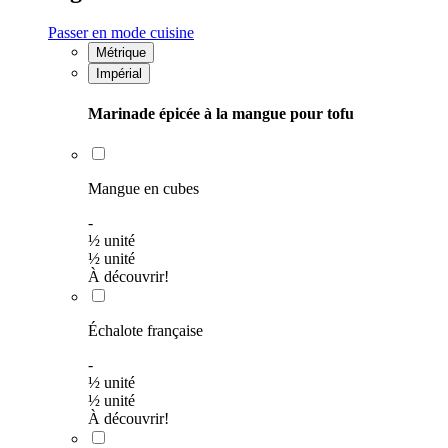
Passer en mode cuisine
Métrique
Impérial
Marinade épicée à la mangue pour tofu
Mangue en cubes
-
½
unité
½
unité
À découvrir!
Échalote française
-
½
unité
½
unité
À découvrir!