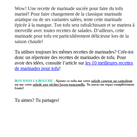
Wow! Une recette de marinade sucrée pour faire du tofu
mariné! Pour faire changement de la classique marinade
asiatique ou de ses variantes salées, tente cette marinade
épicée à la mangue. Ton tofu sera rafraîchissant et se mariera à
merveille avec toutes recettes de salades. D’ailleurs, cette
marinade pour tofu est particulièrement délicieuse lors de la
saison chaude!
Tu utilises toujours les mêmes recettes de marinades? Crée-toi
donc un répertoire des recettes de marinades de tofu. Pour
avoir des idées, consulte l’article sur
les 10 meilleures recettes
de marinades pour tofu
!
BON DANS LA BOUCHE :
Ajoute ce tofu sur cette
salade caprese au cantaloup
ou sur cette
salade aux pêches façon panzanella
. Tu auras un repas complètement
fruité!
Tu aimes? Tu partages!