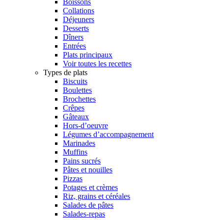
Boissons
Collations
Déjeuners
Desserts
Dîners
Entrées
Plats principaux
Voir toutes les recettes
Types de plats
Biscuits
Boulettes
Brochettes
Crêpes
Gâteaux
Hors-d’oeuvre
Légumes d’accompagnement
Marinades
Muffins
Pains sucrés
Pâtes et nouilles
Pizzas
Potages et crèmes
Riz, grains et céréales
Salades de pâtes
Salades-repas