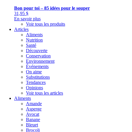
Bon pour toi – 85 idées pour le souper
31,95
$
En savoir plus
Voir tous les produits
Articles
Aliments
Nutrition
Santé
Découverte
Conservation
Environnement
Événements
On aime
Substitutions
Tendances
Opinions
Voir tous les articles
Aliments
Amande
Asperge
Avocat
Banane
Bleuet
Brocoli