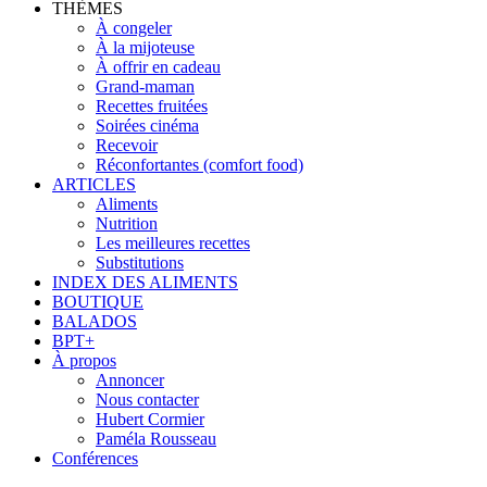
THÈMES
À congeler
À la mijoteuse
À offrir en cadeau
Grand-maman
Recettes fruitées
Soirées cinéma
Recevoir
Réconfortantes (comfort food)
ARTICLES
Aliments
Nutrition
Les meilleures recettes
Substitutions
INDEX DES ALIMENTS
BOUTIQUE
BALADOS
BPT+
À propos
Annoncer
Nous contacter
Hubert Cormier
Paméla Rousseau
Conférences