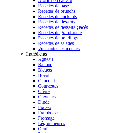
À offrir en cadeau
Recettes de base
Recettes de brunchs
Recettes de cocktails
Recettes de desserts
Recettes de desserts glacés
Recettes de grand-mère
Recettes de poudings
Recettes de salades
Voir toutes les recettes
Ingrédients
Agneau
Banane
Bleuets
Boeuf
Chocolat
Courgettes
Crème
Crevettes
Dinde
Fraises
Framboises
Fromage
Légumineuses
Oeufs