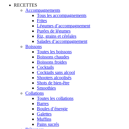
RECETTES
Accompagnements
Tous les accompagnements
Frites
Légumes d’accompagnement
Purées de légumes
Riz, grains et céréales
Salades d’accompagnement
Boissons
Toutes les boissons
Boissons chaudes
Boissons froides
Cocktails
Cocktails sans alcool
Shooters alcoolisés
Shots de bien-être
Smoothies
Collations
Toutes les collations
Barres
Boules d’énergie
Galettes
Muffins
Pains sucrés