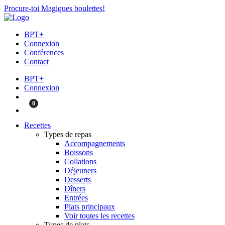
Procure-toi Magiques boulettes!
BPT+
Connexion
Conférences
Contact
BPT+
Connexion
0
Recettes
Types de repas
Accompagnements
Boissons
Collations
Déjeuners
Desserts
Dîners
Entrées
Plats principaux
Voir toutes les recettes
Types de plats