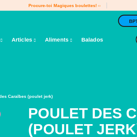
Procure-toi Magiques boulettes!
BP
e
Articles
Aliments
Balados
des Caraïbes (poulet jerk)
POULET DES 
(POULET JERK