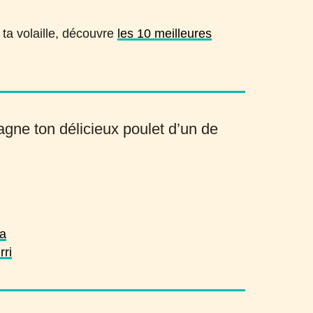
à ta volaille, découvre
les 10 meilleures
ne ton délicieux poulet d’un de
ta
rri