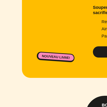
Souper
sacrifi
Re
Ai
Pa
NOUVEAU LIVRE!
B