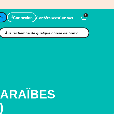
0
T+
Connexion
Conférences
Contact
CARAÏBES
)