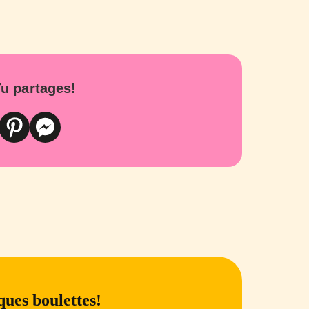
u partages!
ues boulettes!