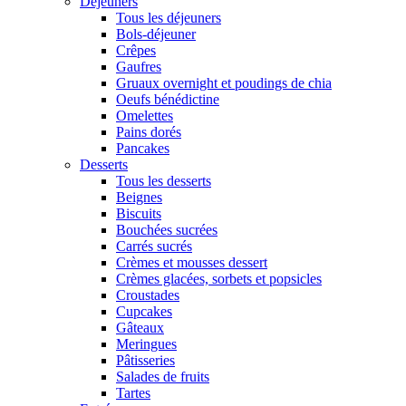
Déjeuners
Tous les déjeuners
Bols-déjeuner
Crêpes
Gaufres
Gruaux overnight et poudings de chia
Oeufs bénédictine
Omelettes
Pains dorés
Pancakes
Desserts
Tous les desserts
Beignes
Biscuits
Bouchées sucrées
Carrés sucrés
Crèmes et mousses dessert
Crèmes glacées, sorbets et popsicles
Croustades
Cupcakes
Gâteaux
Meringues
Pâtisseries
Salades de fruits
Tartes