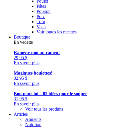
Poulet
Pâtes
Poisson
Porc
Tofu
Veau
Voir toutes les recettes
Boutique
En vedette
Ramène-moi un ramen!
29,95
$
En savoir plus
Magiques boulettes!
32,95
$
En savoir plus
Bon pour toi – 85 idées pour le souper
31,95
$
En savoir plus
Voir tous les produits
Articles
Aliments
Nutrition