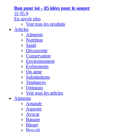
Bon pour toi – 85 idées pour le souper
31,95
$
En savoir plus
Voir tous les produits
Articles
Aliments
Nutrition
Santé
Découverte
Conservation
Environnement
Événements
On aime
Substitutions
Tendances
Opinions
Voir tous les articles
Aliments
Amande
Asperge
Avocat
Banane
Bleuet
Brocoli