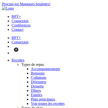
Procure-toi Magiques boulettes!
BPT+
Connexion
Conférences
Contact
BPT+
Connexion
0
Recettes
Types de repas
Accompagnements
Boissons
Collations
Déjeuners
Desserts
Dîners
Entrées
Plats principaux
Voir toutes les recettes
Types de plats