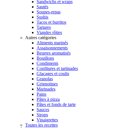
Sandwichs et wraps
Sautés
Soupes-repas
Sushis
Tacos et burritos
Tartares
Viandes rôties
Autres catégories
Aliments marinés
Assaisonnements
Beurres aromatisés
Bouillons
Condiments
Confitures et tartinades
Glaçages et coulis
Granolas
Grignotines
Marinades
Pains
Pâtes à pizza
Pâtes et fonds de tarte
Sauces
Sirops
Vinaigrettes
Toutes les recettes