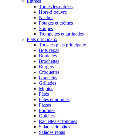
Entrées
Toutes les entrées
Hors-d’oeuvre
Nachos
Potages et crèmes
Soupes
Trempettes et tartinades
Plats principaux
Tous les plats principaux
Bols-repas
Boulettes
Brochettes
Burgers
Croquettes
Gnocchis
Grillades
Mijotés
Pâtés
Pâtes et nouilles
Pizzas
Poutines
Quiches
Raclettes et fondues
Salades de pâtes
Salades-repas