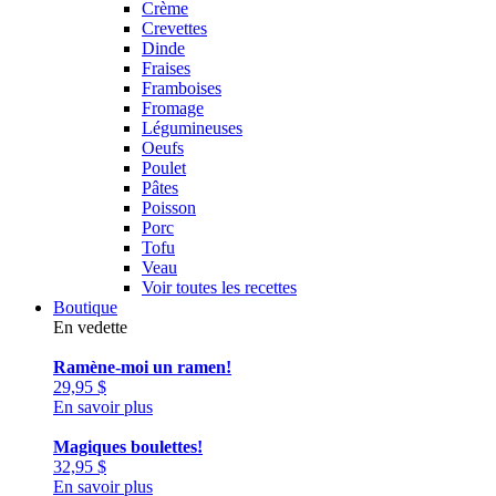
Crème
Crevettes
Dinde
Fraises
Framboises
Fromage
Légumineuses
Oeufs
Poulet
Pâtes
Poisson
Porc
Tofu
Veau
Voir toutes les recettes
Boutique
En vedette
Ramène-moi un ramen!
29,95
$
En savoir plus
Magiques boulettes!
32,95
$
En savoir plus