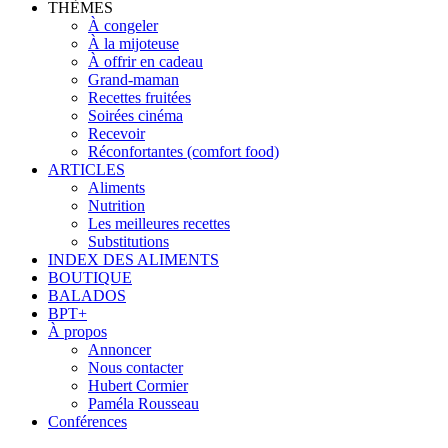
THÈMES
À congeler
À la mijoteuse
À offrir en cadeau
Grand-maman
Recettes fruitées
Soirées cinéma
Recevoir
Réconfortantes (comfort food)
ARTICLES
Aliments
Nutrition
Les meilleures recettes
Substitutions
INDEX DES ALIMENTS
BOUTIQUE
BALADOS
BPT+
À propos
Annoncer
Nous contacter
Hubert Cormier
Paméla Rousseau
Conférences