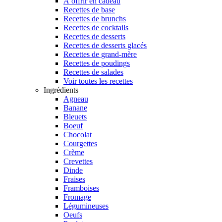
À offrir en cadeau
Recettes de base
Recettes de brunchs
Recettes de cocktails
Recettes de desserts
Recettes de desserts glacés
Recettes de grand-mère
Recettes de poudings
Recettes de salades
Voir toutes les recettes
Ingrédients
Agneau
Banane
Bleuets
Boeuf
Chocolat
Courgettes
Crème
Crevettes
Dinde
Fraises
Framboises
Fromage
Légumineuses
Oeufs