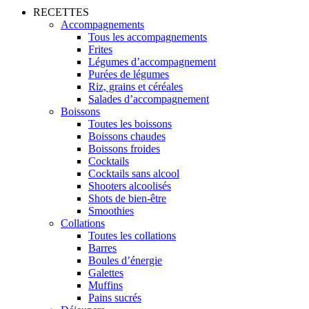
RECETTES
Accompagnements
Tous les accompagnements
Frites
Légumes d’accompagnement
Purées de légumes
Riz, grains et céréales
Salades d’accompagnement
Boissons
Toutes les boissons
Boissons chaudes
Boissons froides
Cocktails
Cocktails sans alcool
Shooters alcoolisés
Shots de bien-être
Smoothies
Collations
Toutes les collations
Barres
Boules d’énergie
Galettes
Muffins
Pains sucrés