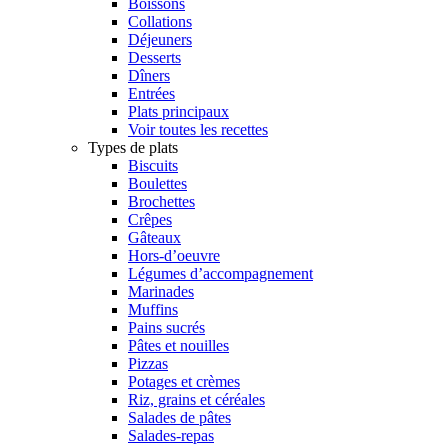
Boissons
Collations
Déjeuners
Desserts
Dîners
Entrées
Plats principaux
Voir toutes les recettes
Types de plats
Biscuits
Boulettes
Brochettes
Crêpes
Gâteaux
Hors-d’oeuvre
Légumes d’accompagnement
Marinades
Muffins
Pains sucrés
Pâtes et nouilles
Pizzas
Potages et crèmes
Riz, grains et céréales
Salades de pâtes
Salades-repas