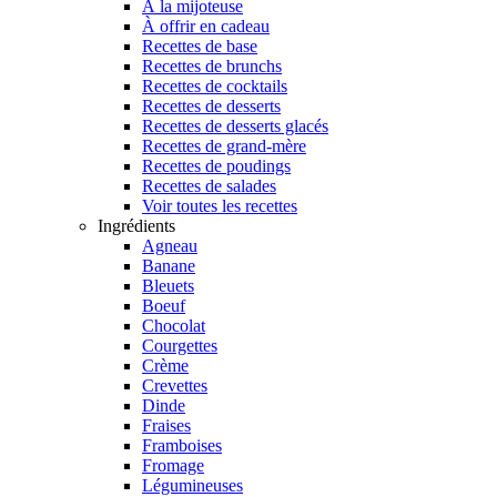
À la mijoteuse
À offrir en cadeau
Recettes de base
Recettes de brunchs
Recettes de cocktails
Recettes de desserts
Recettes de desserts glacés
Recettes de grand-mère
Recettes de poudings
Recettes de salades
Voir toutes les recettes
Ingrédients
Agneau
Banane
Bleuets
Boeuf
Chocolat
Courgettes
Crème
Crevettes
Dinde
Fraises
Framboises
Fromage
Légumineuses