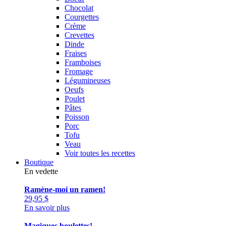
Chocolat
Courgettes
Crème
Crevettes
Dinde
Fraises
Framboises
Fromage
Légumineuses
Oeufs
Poulet
Pâtes
Poisson
Porc
Tofu
Veau
Voir toutes les recettes
Boutique
En vedette
Ramène-moi un ramen!
29,95
$
En savoir plus
Magiques boulettes!