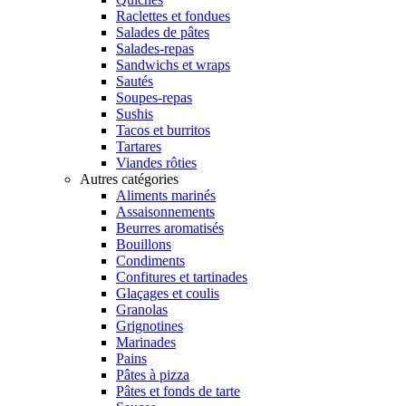
Raclettes et fondues
Salades de pâtes
Salades-repas
Sandwichs et wraps
Sautés
Soupes-repas
Sushis
Tacos et burritos
Tartares
Viandes rôties
Autres catégories
Aliments marinés
Assaisonnements
Beurres aromatisés
Bouillons
Condiments
Confitures et tartinades
Glaçages et coulis
Granolas
Grignotines
Marinades
Pains
Pâtes à pizza
Pâtes et fonds de tarte