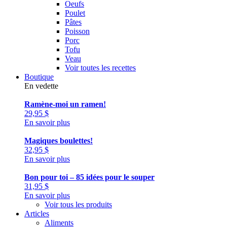
Oeufs
Poulet
Pâtes
Poisson
Porc
Tofu
Veau
Voir toutes les recettes
Boutique
En vedette
Ramène-moi un ramen!
29,95
$
En savoir plus
Magiques boulettes!
32,95
$
En savoir plus
Bon pour toi – 85 idées pour le souper
31,95
$
En savoir plus
Voir tous les produits
Articles
Aliments