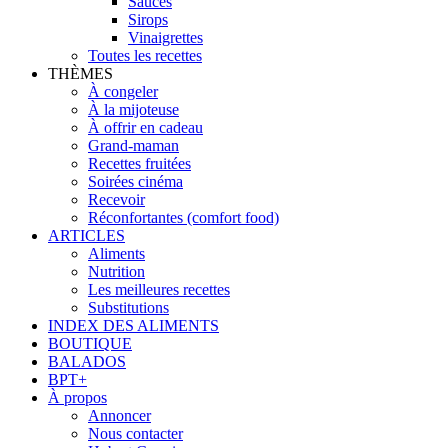
Sauces
Sirops
Vinaigrettes
Toutes les recettes
THÈMES
À congeler
À la mijoteuse
À offrir en cadeau
Grand-maman
Recettes fruitées
Soirées cinéma
Recevoir
Réconfortantes (comfort food)
ARTICLES
Aliments
Nutrition
Les meilleures recettes
Substitutions
INDEX DES ALIMENTS
BOUTIQUE
BALADOS
BPT+
À propos
Annoncer
Nous contacter