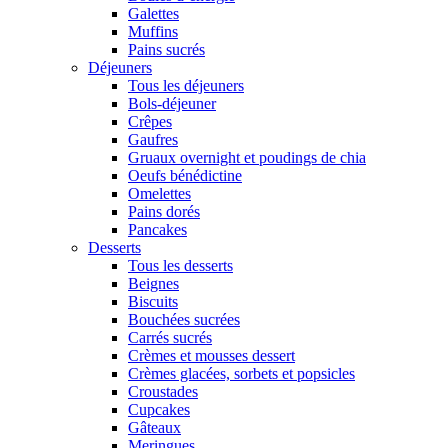
Galettes
Muffins
Pains sucrés
Déjeuners
Tous les déjeuners
Bols-déjeuner
Crêpes
Gaufres
Gruaux overnight et poudings de chia
Oeufs bénédictine
Omelettes
Pains dorés
Pancakes
Desserts
Tous les desserts
Beignes
Biscuits
Bouchées sucrées
Carrés sucrés
Crèmes et mousses dessert
Crèmes glacées, sorbets et popsicles
Croustades
Cupcakes
Gâteaux
Meringues