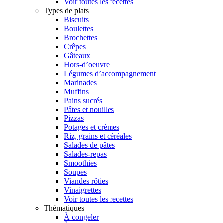
Voir toutes les recettes
Types de plats
Biscuits
Boulettes
Brochettes
Crêpes
Gâteaux
Hors-d’oeuvre
Légumes d’accompagnement
Marinades
Muffins
Pains sucrés
Pâtes et nouilles
Pizzas
Potages et crèmes
Riz, grains et céréales
Salades de pâtes
Salades-repas
Smoothies
Soupes
Viandes rôties
Vinaigrettes
Voir toutes les recettes
Thématiques
À congeler