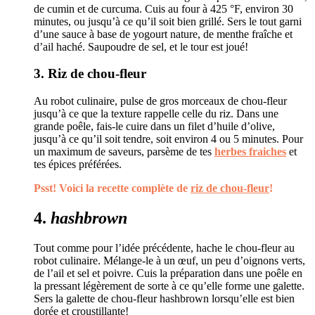
de cumin et de curcuma. Cuis au four à 425 °F, environ 30
minutes, ou jusqu’à ce qu’il soit bien grillé. Sers le tout garni
d’une sauce à base de yogourt nature, de menthe fraîche et
d’ail haché. Saupoudre de sel, et le tour est joué!
3. Riz de chou-fleur
Au robot culinaire, pulse de gros morceaux de chou-fleur
jusqu’à ce que la texture rappelle celle du riz. Dans une
grande poêle, fais-le cuire dans un filet d’huile d’olive,
jusqu’à ce qu’il soit tendre, soit environ 4 ou 5 minutes. Pour
un maximum de saveurs, parsème de tes
herbes fraiches
et
tes épices préférées.
Psst! Voici la recette complète de
riz de chou-fleur
!
4.
hashbrown
Tout comme pour l’idée précédente, hache le chou-fleur au
robot culinaire. Mélange-le à un œuf, un peu d’oignons verts,
de l’ail et sel et poivre. Cuis la préparation dans une poêle en
la pressant légèrement de sorte à ce qu’elle forme une galette.
Sers la galette de chou-fleur hashbrown lorsqu’elle est bien
dorée et croustillante!