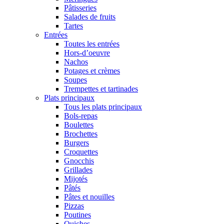
Pâtisseries
Salades de fruits
Tartes
Entrées
Toutes les entrées
Hors-d’oeuvre
Nachos
Potages et crèmes
Soupes
Trempettes et tartinades
Plats principaux
Tous les plats principaux
Bols-repas
Boulettes
Brochettes
Burgers
Croquettes
Gnocchis
Grillades
Mijotés
Pâtés
Pâtes et nouilles
Pizzas
Poutines
Quiches