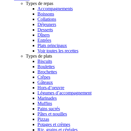
Types de repas
Accompagnements
Boissons
Collations
Déjeuners
Desserts
Dîners
Entrées
Plats principaux
Voir toutes les recettes
Types de plats
Biscuits
Boulettes
Brochettes
Crêpes
Gâteaux
Hors-d’oeuvre
Légumes d’accompagnement
Marinades
Muffins
Pains sucrés
Pâtes et nouilles
Pizzas
Potages et crèmes
Riz, grains et céréales