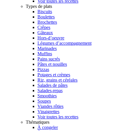
Voir toutes les recettes
Types de plats
Biscuits
Boulettes
Brochettes
Crêpes
Gâteaux
Hors-d’oeuvre
Légumes d’accompagnement
Marinades
Muffins
Pains sucrés
Pâtes et nouilles
Pizzas
Potages et crèmes
Riz, grains et céréales
Salades de pâtes
Salades-repas
Smoothies
Soupes
Viandes rôties
Vinaigrettes
Voir toutes les recettes
Thématiques
À congeler