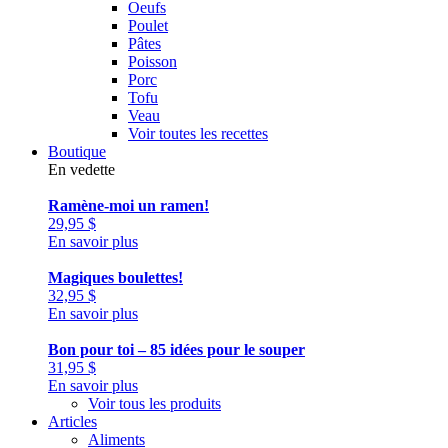
Oeufs
Poulet
Pâtes
Poisson
Porc
Tofu
Veau
Voir toutes les recettes
Boutique
En vedette
Ramène-moi un ramen!
29,95
$
En savoir plus
Magiques boulettes!
32,95
$
En savoir plus
Bon pour toi – 85 idées pour le souper
31,95
$
En savoir plus
Voir tous les produits
Articles
Aliments