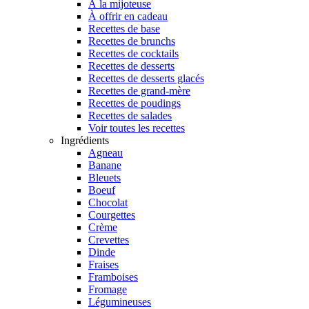
À la mijoteuse
À offrir en cadeau
Recettes de base
Recettes de brunchs
Recettes de cocktails
Recettes de desserts
Recettes de desserts glacés
Recettes de grand-mère
Recettes de poudings
Recettes de salades
Voir toutes les recettes
Ingrédients
Agneau
Banane
Bleuets
Boeuf
Chocolat
Courgettes
Crème
Crevettes
Dinde
Fraises
Framboises
Fromage
Légumineuses