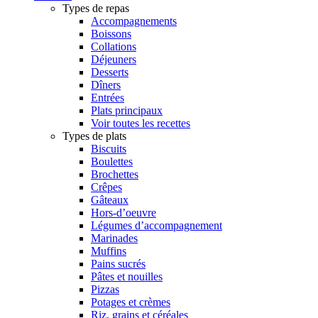
Types de repas
Accompagnements
Boissons
Collations
Déjeuners
Desserts
Dîners
Entrées
Plats principaux
Voir toutes les recettes
Types de plats
Biscuits
Boulettes
Brochettes
Crêpes
Gâteaux
Hors-d’oeuvre
Légumes d’accompagnement
Marinades
Muffins
Pains sucrés
Pâtes et nouilles
Pizzas
Potages et crèmes
Riz, grains et céréales