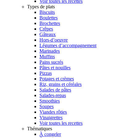
Voir toutes les recettes
Types de plats
Biscuits
Boulettes
Brochettes
Crêpes
Gâteaux
Hors-d’oeuvre
Légumes d’accompagnement
Marinades
Muffins
Pains sucrés
Pâtes et nouilles
Pizzas
Potages et crèmes
Riz, grains et céréales
Salades de pâtes
Salades-repas
Smoothies
Soupes
Viandes rôties
Vinaigrettes
Voir toutes les recettes
Thématiques
À congeler