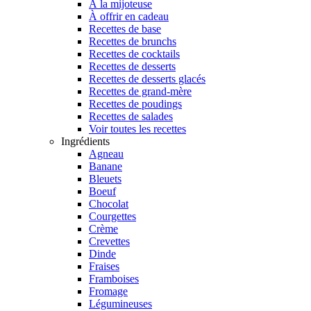
À la mijoteuse
À offrir en cadeau
Recettes de base
Recettes de brunchs
Recettes de cocktails
Recettes de desserts
Recettes de desserts glacés
Recettes de grand-mère
Recettes de poudings
Recettes de salades
Voir toutes les recettes
Ingrédients
Agneau
Banane
Bleuets
Boeuf
Chocolat
Courgettes
Crème
Crevettes
Dinde
Fraises
Framboises
Fromage
Légumineuses