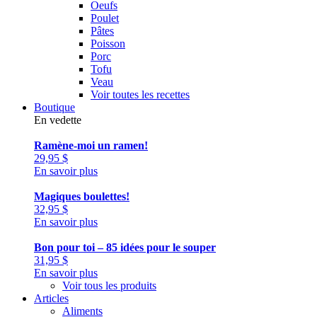
Oeufs
Poulet
Pâtes
Poisson
Porc
Tofu
Veau
Voir toutes les recettes
Boutique
En vedette
Ramène-moi un ramen!
29,95
$
En savoir plus
Magiques boulettes!
32,95
$
En savoir plus
Bon pour toi – 85 idées pour le souper
31,95
$
En savoir plus
Voir tous les produits
Articles
Aliments