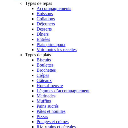
Types de repas
Accompagnements
Boissons
Collations
Déjeuners
Desserts
Dîners
Entrées
Plats principaux
Voir toutes les recettes
Types de plats
Biscuits
Boulettes
Brochettes
Crêpes
Gâteaux
Hors-d’oeuvre
Légumes d’accompagnement
Marinades
Muffins
Pains sucrés
Pâtes et nouilles
Pizzas
Potages et crèmes
Riz, grains et céréales