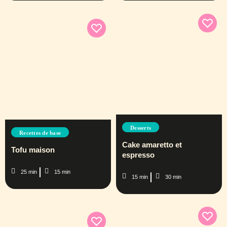
Desserts
Recettes de base
Cake amaretto et
Tofu maison
espresso
25 min
15 min
15 min
30 min