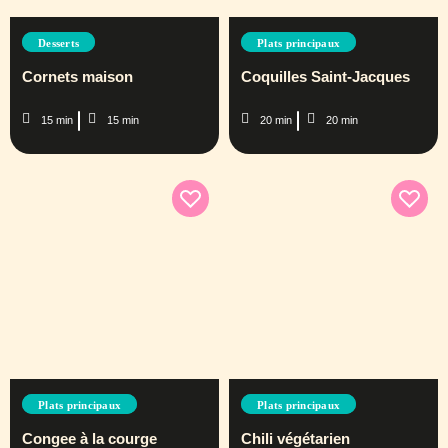
Desserts
Plats principaux
Cornets maison
Coquilles Saint-Jacques
15 min
15 min
20 min
20 min
Plats principaux
Plats principaux
Congee à la courge
Chili végétarien