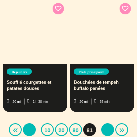
Déjeuners
Plats principaux
Soufflé courgettes et
Bouchées de tempeh
patates douces
buffalo panées
20 min
1 h 30 min
20 min
35 min
«
»
10
20
80
81