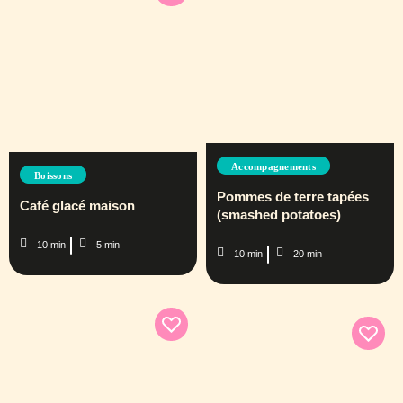
Accompagnements
Boissons
Pommes de terre tapées
Café glacé maison
(smashed potatoes)
10 min
5 min
10 min
20 min