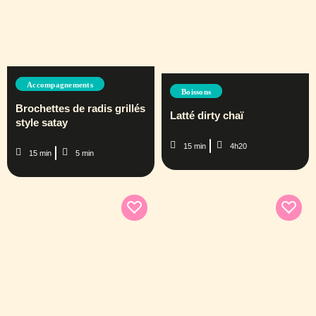
Accompagnements
Boissons
Brochettes de radis grillés
Latté dirty chaï
style satay
15 min
4h20
15 min
5 min