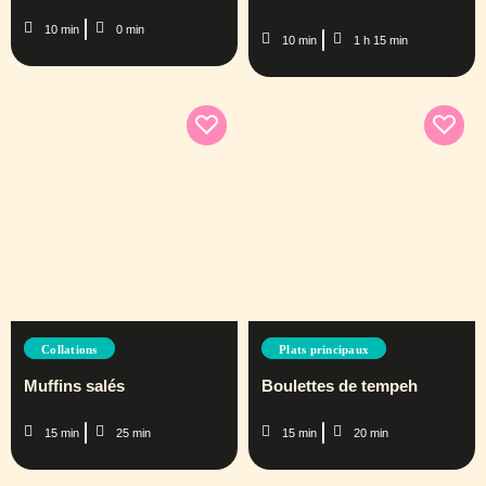
10 min
0 min
10 min
1 h 15 min
Collations
Plats principaux
Muffins salés
Boulettes de tempeh
15 min
25 min
15 min
20 min