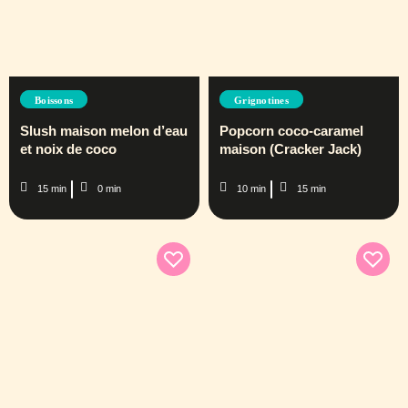
Boissons
Grignotines
Slush maison melon d’eau
Popcorn coco-caramel
et noix de coco
maison (Cracker Jack)
15 min
0 min
10 min
15 min