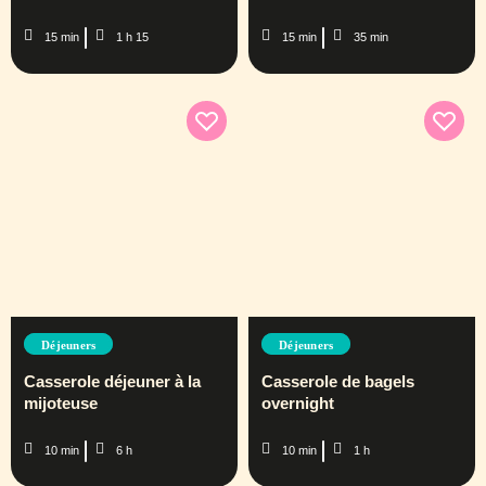
15 min
1 h 15
15 min
35 min
Déjeuners
Déjeuners
Casserole déjeuner à la
Casserole de bagels
mijoteuse
overnight
10 min
6 h
10 min
1 h