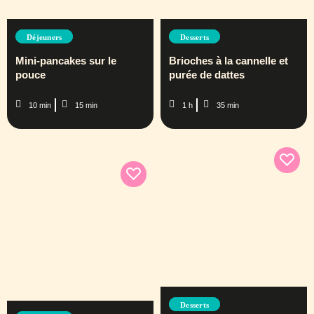
Déjeuners
Desserts
Mini-pancakes sur le
Brioches à la cannelle et
pouce
purée de dattes
10 min
15 min
1 h
35 min
Desserts