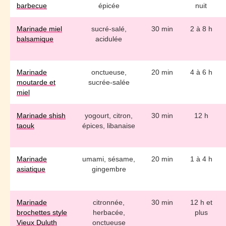
barbecue
épicée
nuit
Marinade miel
sucré-salé,
30 min
2 à 8 h
balsamique
acidulée
Marinade
onctueuse,
20 min
4 à 6 h
moutarde et
sucrée-salée
miel
Marinade shish
yogourt, citron,
30 min
12 h
taouk
épices, libanaise
Marinade
umami, sésame,
20 min
1 à 4 h
asiatique
gingembre
Marinade
citronnée,
30 min
12 h et
brochettes style
herbacée,
plus
Vieux Duluth
onctueuse