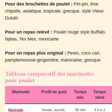
Pour des brochettes de poulet :
Piri-piri, lime
chipotle, asiatique, tropicale, grecque, style Vieux
Duluth
Pour un repas relevé :
Poulet rouge style Buffalo,
fajitas, Tex Mex, mexicaine
Pour un repas plus original :
Pesto, coco cari,
pamplemousse-gingembre, marocaine, grecque
Tableau comparatif des marinades
pour poulet
Marinade
Profil de goût
Temps
Temps
min.
idéal
Marinade
fumée, sucrée,
30 min
4 h à 1