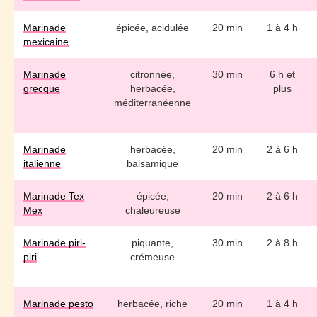
Marinade
épicée, acidulée
20 min
1 à 4 h
mexicaine
Marinade
citronnée,
30 min
6 h et
grecque
herbacée,
plus
méditerranéenne
Marinade
herbacée,
20 min
2 à 6 h
italienne
balsamique
Marinade Tex
épicée,
20 min
2 à 6 h
Mex
chaleureuse
Marinade piri-
piquante,
30 min
2 à 8 h
piri
crémeuse
Marinade pesto
herbacée, riche
20 min
1 à 4 h