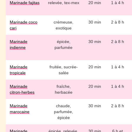
Marinade fajitas
relevée, tex-mex
20 min
1 à 4 h
Marinade coco
crémeuse,
30 min
2 à 8 h
cari
exotique
Marinade
épicée,
30 min
2 à 8 h
indienne
parfumée
Marinade
fruitée, sucrée-
20 min
1 à 4 h
tropicale
salée
Marinade
fraîche,
20 min
1 à 4 h
citron-herbes
herbacée
Marinade
chaude,
30 min
2 à 8 h
marocaine
parfumée,
épicée
Marinade
épicée, relevée,
30 min
6 h et