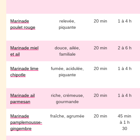
Marinade
relevée,
20 min
1 à 4 h
poulet rouge
piquante
Marinade miel
douce, ailée,
20 min
2 à 6 h
et ail
familiale
Marinade lime
fumée, acidulée,
20 min
1 à 4 h
chipotle
piquante
Marinade ail
riche, crémeuse,
20 min
1 à 4 h
parmesan
gourmande
Marinade
fraîche, agrumée
20 min
45 min
pamplemousse-
à 1 h
gingembre
30