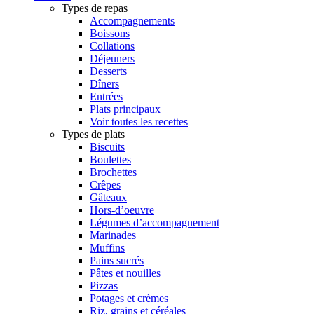
Types de repas
Accompagnements
Boissons
Collations
Déjeuners
Desserts
Dîners
Entrées
Plats principaux
Voir toutes les recettes
Types de plats
Biscuits
Boulettes
Brochettes
Crêpes
Gâteaux
Hors-d’oeuvre
Légumes d’accompagnement
Marinades
Muffins
Pains sucrés
Pâtes et nouilles
Pizzas
Potages et crèmes
Riz, grains et céréales