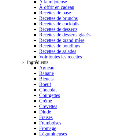
À la mijoteuse
À offrir en cadeau
Recettes de base
Recettes de brunchs
Recettes de cocktails
Recettes de desserts
Recettes de desserts glacés
Recettes de grand-mère
Recettes de poudings
Recettes de salades
Voir toutes les recettes
Ingrédients
Agneau
Banane
Bleuets
Boeuf
Chocolat
Courgettes
Crème
Crevettes
Dinde
Fraises
Framboises
Fromage
Légumineuses