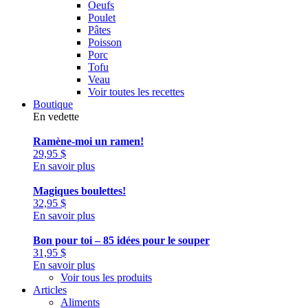
Oeufs
Poulet
Pâtes
Poisson
Porc
Tofu
Veau
Voir toutes les recettes
Boutique
En vedette
Ramène-moi un ramen!
29,95
$
En savoir plus
Magiques boulettes!
32,95
$
En savoir plus
Bon pour toi – 85 idées pour le souper
31,95
$
En savoir plus
Voir tous les produits
Articles
Aliments