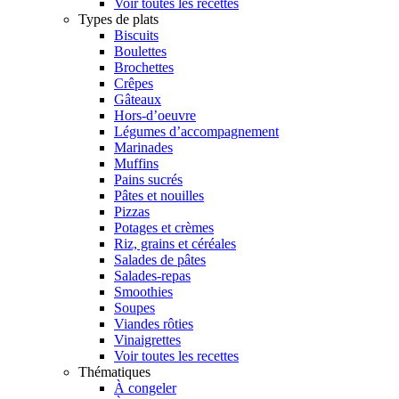
Voir toutes les recettes
Types de plats
Biscuits
Boulettes
Brochettes
Crêpes
Gâteaux
Hors-d’oeuvre
Légumes d’accompagnement
Marinades
Muffins
Pains sucrés
Pâtes et nouilles
Pizzas
Potages et crèmes
Riz, grains et céréales
Salades de pâtes
Salades-repas
Smoothies
Soupes
Viandes rôties
Vinaigrettes
Voir toutes les recettes
Thématiques
À congeler