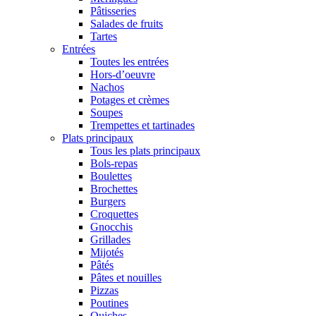
Pâtisseries
Salades de fruits
Tartes
Entrées
Toutes les entrées
Hors-d’oeuvre
Nachos
Potages et crèmes
Soupes
Trempettes et tartinades
Plats principaux
Tous les plats principaux
Bols-repas
Boulettes
Brochettes
Burgers
Croquettes
Gnocchis
Grillades
Mijotés
Pâtés
Pâtes et nouilles
Pizzas
Poutines
Quiches