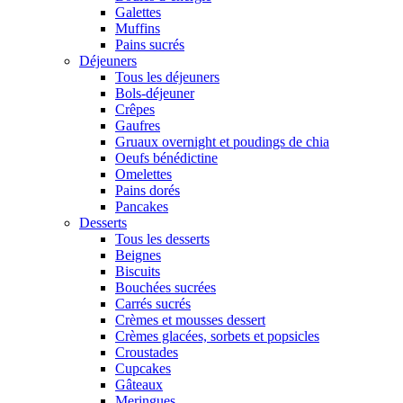
Galettes
Muffins
Pains sucrés
Déjeuners
Tous les déjeuners
Bols-déjeuner
Crêpes
Gaufres
Gruaux overnight et poudings de chia
Oeufs bénédictine
Omelettes
Pains dorés
Pancakes
Desserts
Tous les desserts
Beignes
Biscuits
Bouchées sucrées
Carrés sucrés
Crèmes et mousses dessert
Crèmes glacées, sorbets et popsicles
Croustades
Cupcakes
Gâteaux
Meringues