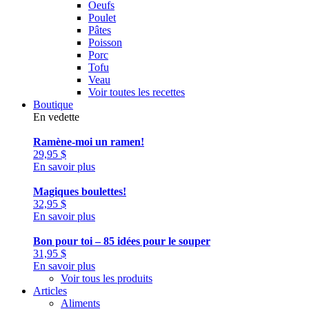
Oeufs
Poulet
Pâtes
Poisson
Porc
Tofu
Veau
Voir toutes les recettes
Boutique
En vedette
Ramène-moi un ramen!
29,95
$
En savoir plus
Magiques boulettes!
32,95
$
En savoir plus
Bon pour toi – 85 idées pour le souper
31,95
$
En savoir plus
Voir tous les produits
Articles
Aliments