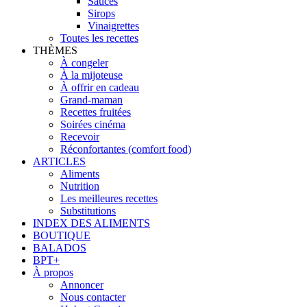
Sauces
Sirops
Vinaigrettes
Toutes les recettes
THÈMES
À congeler
À la mijoteuse
À offrir en cadeau
Grand-maman
Recettes fruitées
Soirées cinéma
Recevoir
Réconfortantes (comfort food)
ARTICLES
Aliments
Nutrition
Les meilleures recettes
Substitutions
INDEX DES ALIMENTS
BOUTIQUE
BALADOS
BPT+
À propos
Annoncer
Nous contacter