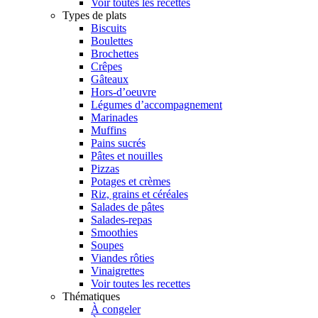
Voir toutes les recettes
Types de plats
Biscuits
Boulettes
Brochettes
Crêpes
Gâteaux
Hors-d’oeuvre
Légumes d’accompagnement
Marinades
Muffins
Pains sucrés
Pâtes et nouilles
Pizzas
Potages et crèmes
Riz, grains et céréales
Salades de pâtes
Salades-repas
Smoothies
Soupes
Viandes rôties
Vinaigrettes
Voir toutes les recettes
Thématiques
À congeler