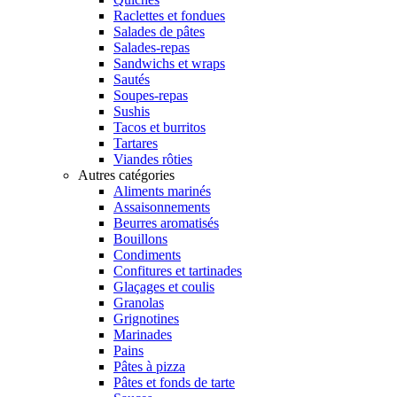
Raclettes et fondues
Salades de pâtes
Salades-repas
Sandwichs et wraps
Sautés
Soupes-repas
Sushis
Tacos et burritos
Tartares
Viandes rôties
Autres catégories
Aliments marinés
Assaisonnements
Beurres aromatisés
Bouillons
Condiments
Confitures et tartinades
Glaçages et coulis
Granolas
Grignotines
Marinades
Pains
Pâtes à pizza
Pâtes et fonds de tarte