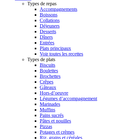
Types de repas
Accompagnements
Boissons
Collations
Déjeuners
Desserts
Dîners
Entrées
Plats principaux
Voir toutes les recettes
Types de plats
Biscuits
Boulettes
Brochettes
Crêpes
Gâteaux
Hors-d’oeuvre
Légumes d’accompagnement
Marinades
Muffins
Pains sucrés
Pâtes et nouilles
Pizzas
Potages et crèmes
Riz, grains et céréales