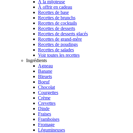
À la mijoteuse
À offrir en cadeau
Recettes de base
Recettes de brunchs
Recettes de cocktails
Recettes de desserts
Recettes de desserts glacés
Recettes de grand-mère
Recettes de poudings
Recettes de salades
Voir toutes les recettes
Ingrédients
Agneau
Banane
Bleuets
Boeuf
Chocolat
Courgettes
Crème
Crevettes
Dinde
Fraises
Framboises
Fromage
Légumineuses