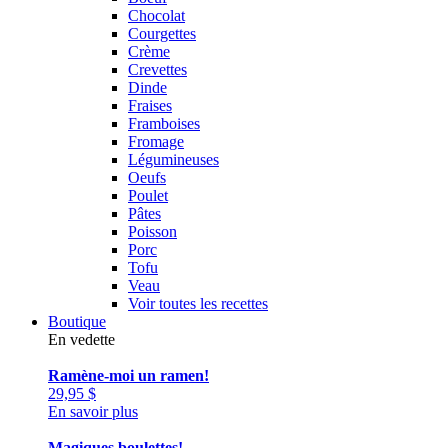
Chocolat
Courgettes
Crème
Crevettes
Dinde
Fraises
Framboises
Fromage
Légumineuses
Oeufs
Poulet
Pâtes
Poisson
Porc
Tofu
Veau
Voir toutes les recettes
Boutique
En vedette
Ramène-moi un ramen!
29,95
$
En savoir plus
Magiques boulettes!