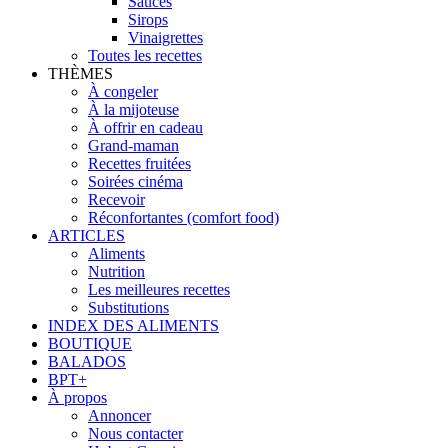
Sauces
Sirops
Vinaigrettes
Toutes les recettes
THÈMES
À congeler
À la mijoteuse
À offrir en cadeau
Grand-maman
Recettes fruitées
Soirées cinéma
Recevoir
Réconfortantes (comfort food)
ARTICLES
Aliments
Nutrition
Les meilleures recettes
Substitutions
INDEX DES ALIMENTS
BOUTIQUE
BALADOS
BPT+
À propos
Annoncer
Nous contacter