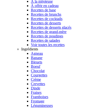
À la mijoteuse
À offrir en cadeau
Recettes de base
Recettes de brunchs
Recettes de cocktails
Recettes de desserts
Recettes de desserts glacés
Recettes de grand-mère
Recettes de poudings
Recettes de salades
Voir toutes les recettes
Ingrédients
Agneau
Banane
Bleuets
Boeuf
Chocolat
Courgettes
Crème
Crevettes
Dinde
Fraises
Framboises
Fromage
Légumineuses