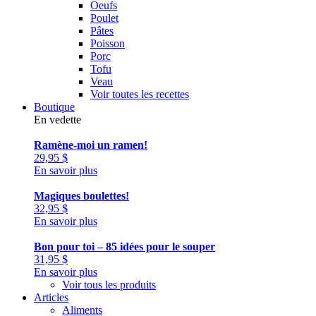
Oeufs
Poulet
Pâtes
Poisson
Porc
Tofu
Veau
Voir toutes les recettes
Boutique
En vedette
Ramène-moi un ramen!
29,95
$
En savoir plus
Magiques boulettes!
32,95
$
En savoir plus
Bon pour toi – 85 idées pour le souper
31,95
$
En savoir plus
Voir tous les produits
Articles
Aliments