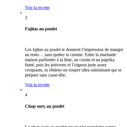
Voir la recette
3
Fajitas au poulet
Les fajitas au poulet te donnent l’impression de manger
au resto… sans quitter ta cuisine. Entre la marinade
maison parfumée à la lime, au cumin et au paprika
fumé, puis les poivrons et l’oignon juste assez
croquants, tu obtiens un souper ultra satisfaisant qui se
prépare sans casse-tête.
Voir la recette
4
Chop suey au poulet
Le chop suey au poulet est un plat populaire connu