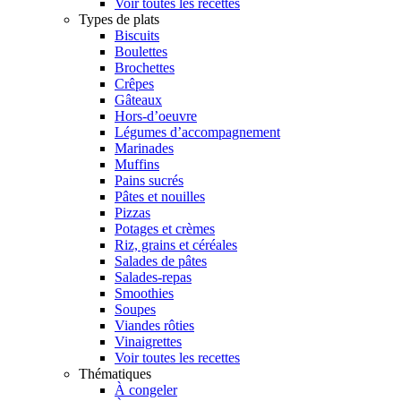
Voir toutes les recettes
Types de plats
Biscuits
Boulettes
Brochettes
Crêpes
Gâteaux
Hors-d’oeuvre
Légumes d’accompagnement
Marinades
Muffins
Pains sucrés
Pâtes et nouilles
Pizzas
Potages et crèmes
Riz, grains et céréales
Salades de pâtes
Salades-repas
Smoothies
Soupes
Viandes rôties
Vinaigrettes
Voir toutes les recettes
Thématiques
À congeler