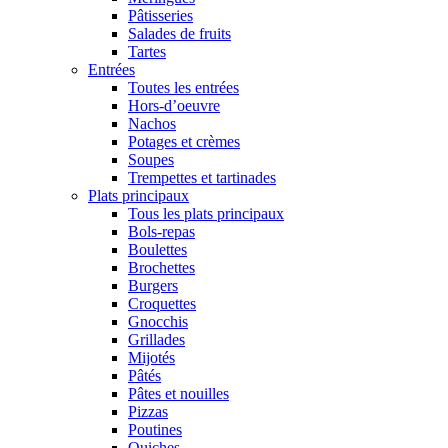
Pâtisseries
Salades de fruits
Tartes
Entrées
Toutes les entrées
Hors-d’oeuvre
Nachos
Potages et crèmes
Soupes
Trempettes et tartinades
Plats principaux
Tous les plats principaux
Bols-repas
Boulettes
Brochettes
Burgers
Croquettes
Gnocchis
Grillades
Mijotés
Pâtés
Pâtes et nouilles
Pizzas
Poutines
Quiches