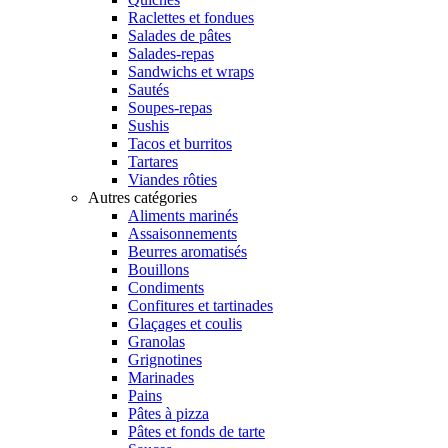
Raclettes et fondues
Salades de pâtes
Salades-repas
Sandwichs et wraps
Sautés
Soupes-repas
Sushis
Tacos et burritos
Tartares
Viandes rôties
Autres catégories
Aliments marinés
Assaisonnements
Beurres aromatisés
Bouillons
Condiments
Confitures et tartinades
Glaçages et coulis
Granolas
Grignotines
Marinades
Pains
Pâtes à pizza
Pâtes et fonds de tarte