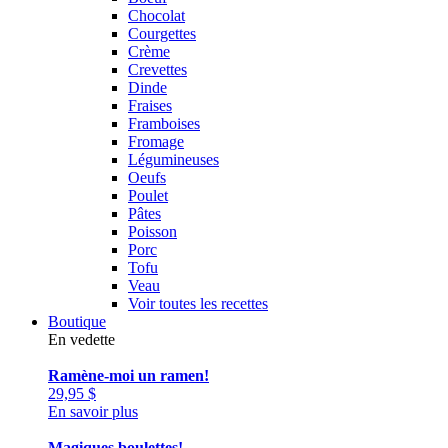
Chocolat
Courgettes
Crème
Crevettes
Dinde
Fraises
Framboises
Fromage
Légumineuses
Oeufs
Poulet
Pâtes
Poisson
Porc
Tofu
Veau
Voir toutes les recettes
Boutique
En vedette
Ramène-moi un ramen!
29,95
$
En savoir plus
Magiques boulettes!